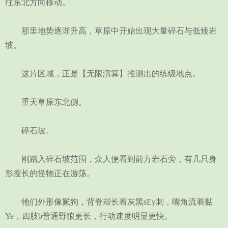
往东北方向移动。
那里地势逐渐升高，草原中开始出现大量碎石与低矮岩
坡。
这片区域，正是【无限演算】推测出的练级地点。
重天草原东北侧。
碎石坡。
刚踏入碎石坡范围，众人便看到前方岩石旁，有几只身
形瘦长的怪物正在游荡。
牠们外形像鬣狗，背脊却长着灰黑sEy刺，嘴角流着黏
Ye，四肢b普通野狼更长，行动速度明显更快。