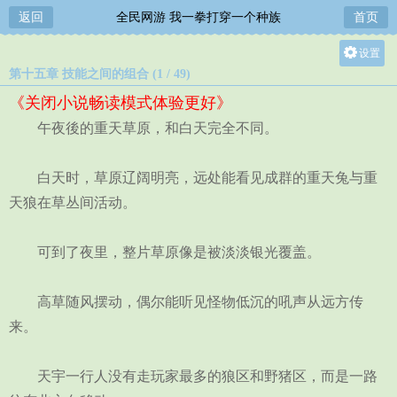
返回
全民网游 我一拳打穿一个种族
首页
设置
第十五章 技能之间的组合 (1 / 49)
关灯
《关闭小说畅读模式体验更好》
大
午夜後的重天草原，和白天完全不同。
中
小
白天时，草原辽阔明亮，远处能看见成群的重天兔与重
天狼在草丛间活动。
可到了夜里，整片草原像是被淡淡银光覆盖。
高草随风摆动，偶尔能听见怪物低沉的吼声从远方传
来。
天宇一行人没有走玩家最多的狼区和野猪区，而是一路