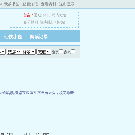
ed
我的书架
|
查看短信
|
查看资料
|
退出登录
留言：
通过邮件
、
站内短信
积分规则
解决跳到别的站
仙侠小说
阅读记录
翻页
夜间
花求我做贴身鉴宝师
重生不当冤大头，校花你着急啥？
权力之巅
我不是戏神
史上最强