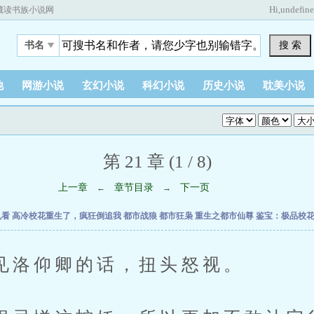
Hi,
undefin
藏读书族小说网
搜 索
书名
他
网游小说
玄幻小说
科幻小说
历史小说
耽美小说
第 21 章 (1 / 8)
上一章
章节目录
下一页
←
→
乱看
高冷校花重生了，疯狂倒追我
都市战狼
都市狂枭
重生之都市仙尊
鉴宝：极品校
仰卿的话，扭头怒视。