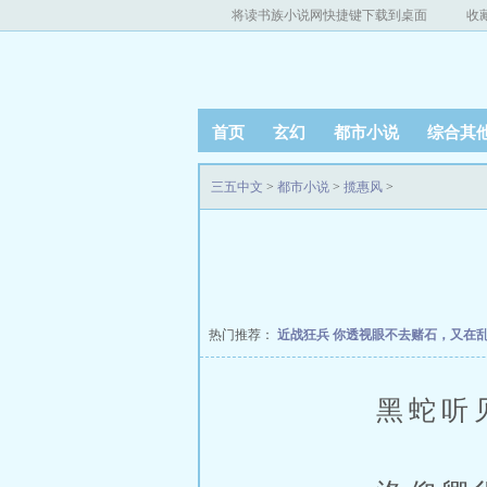
将读书族小说网快捷键下载到桌面
收
首页
玄幻
都市小说
综合其
三五中文
>
都市小说
>
揽惠风
>
热门推荐：
近战狂兵
你透视眼不去赌石，又在
黑蛇听见洛