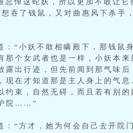
惮这蛇妖，所以更加不敢让它
是想吞了钱鼠，又对曲惠风下杀手
“小妖不敢相瞒殿下，那钱鼠身
有那个女武者也是一样，小妖本来
敢露出行迹，但先前闻到那气味后
，现在才知道那是主人身上的气息
以约束，自然无碍，而且若有别的
护院……”
“方才，她为何会自己去开院门