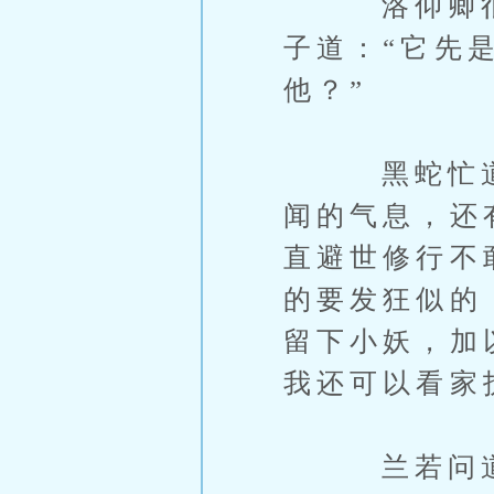
洛仰卿很忌
子道：“它先
他？”
黑蛇忙道：
闻的气息，还
直避世修行不
的要发狂似的
留下小妖，加
我还可以看家
兰若问道：