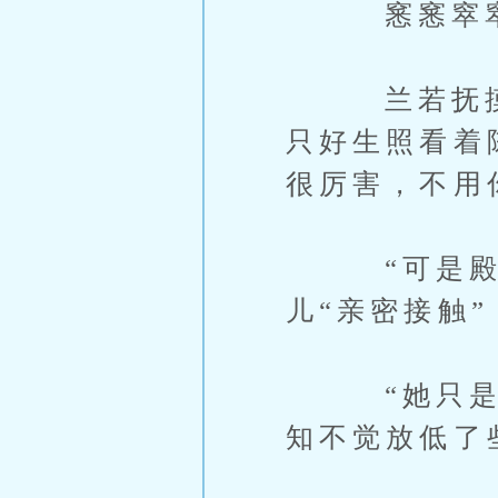
窸窸窣窣，
兰若抚摸着
只好生照看着
很厉害，不用
“可是殿下
儿“亲密接触
“她只是看
知不觉放低了