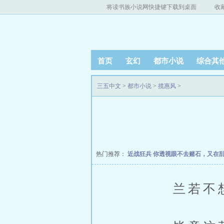
将读书族小说网快捷键下载到桌面
收
首页
玄幻
都市小说
综合其
三五中文
>
都市小说
>
揽惠风
>
热门推荐：
近战狂兵
你透视眼不去赌石，又在
兰若不想