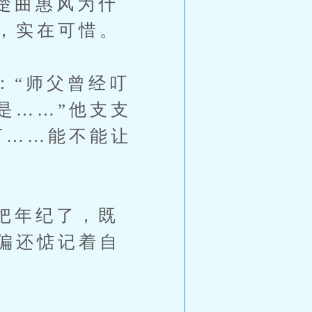
楚曲惠风为什
，实在可惜。
“师父曾经叮
是……”他支支
下……能不能让
把年纪了，既
偏还惦记着自