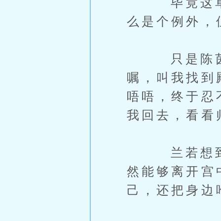
毕竟这草堂
么是个例外，
只是陈茵好
嘱，叫我找到
唔唔，终于忍
我回去，看看
兰若想到陈
然能够离开宫
己，还把身边