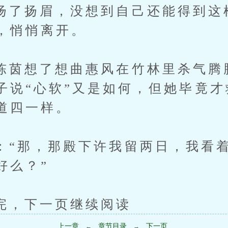
扬眉，没想到自己还能得到这
，悄悄离开。
想了想曲惠风在竹林里杀气腾
子说“心软”又是如何，但她毕竟
道四一样。
那，那殿下许我留两日，我看着
好么？”
下一页继续阅读
上一章
章节目录
下一页
←
→