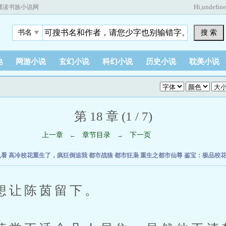
Hi,
undefin
藏读书族小说网
搜 索
书名
他
网游小说
玄幻小说
科幻小说
历史小说
耽美小说
第 18 章 (1 / 7)
上一章
章节目录
下一页
←
→
乱看
高冷校花重生了，疯狂倒追我
都市战狼
都市狂枭
重生之都市仙尊
鉴宝：极品校
让陈茵留下。