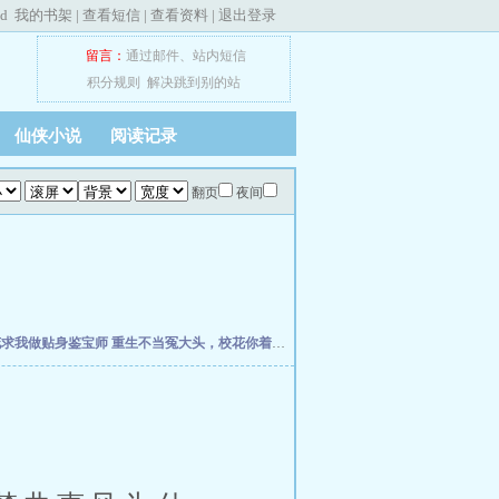
ed
我的书架
|
查看短信
|
查看资料
|
退出登录
留言：
通过邮件
、
站内短信
积分规则
解决跳到别的站
仙侠小说
阅读记录
翻页
夜间
花求我做贴身鉴宝师
重生不当冤大头，校花你着急啥？
权力之巅
我不是戏神
史上最强