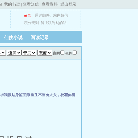
ed
我的书架
|
查看短信
|
查看资料
|
退出登录
留言：
通过邮件
、
站内短信
积分规则
解决跳到别的站
仙侠小说
阅读记录
翻页
夜间
花求我做贴身鉴宝师
重生不当冤大头，校花你着急啥？
权力之巅
我不是戏神
史上最强