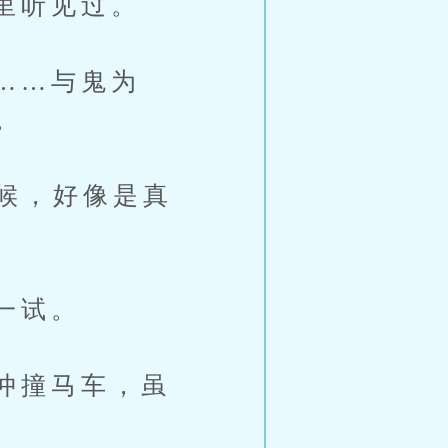
里听见过。
……与鬼为
。
候，好像是真
一试。
冲撞马车，虽