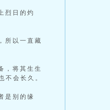
上烈日的灼
，所以一直藏
备，将其生生
也不会长久。
者是别的缘