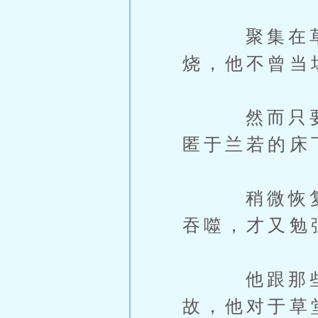
聚集在草堂
烧，他不曾当
然而只要靠
匿于兰若的床
稍微恢复了
吞噬，才又勉
他跟那些内
故，他对于草