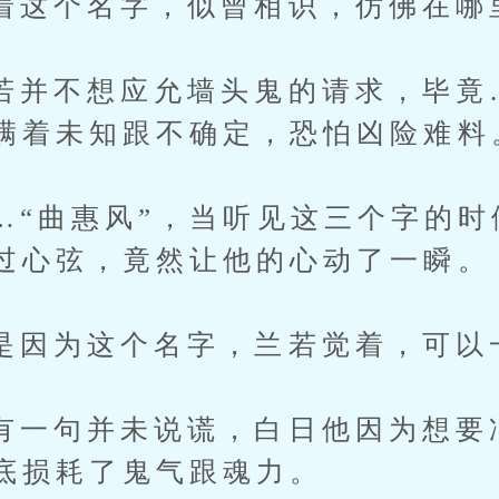
个名字，似曾相识，仿佛在哪
不想应允墙头鬼的请求，毕竟
满着未知跟不确定，恐怕凶险难料
曲惠风”，当听见这三个字的时
过心弦，竟然让他的心动了一瞬。
为这个名字，兰若觉着，可以
句并未说谎，白日他因为想要
底损耗了鬼气跟魂力。