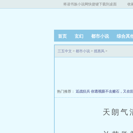
将读书族小说网快捷键下载到桌面
收
首页
玄幻
都市小说
综合其
三五中文
>
都市小说
>
揽惠风
>
热门推荐：
近战狂兵
你透视眼不去赌石，又在
天朗气清