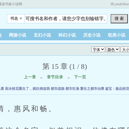
Hi,
undefin
藏读书族小说网
搜 索
书名
他
网游小说
玄幻小说
科幻小说
历史小说
耽美小说
第 15 章 (1 / 8)
上一章
章节目录
下一页
←
→
乱看
高冷校花重生了，疯狂倒追我
都市战狼
都市狂枭
重生之都市仙尊
鉴宝：极品校
，惠风和畅。