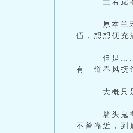
兰若觉着这
原本兰若并
伍，想想便充
但是……“
有一道春风抚
大概只是因
墙头鬼有一
不曾靠近，到