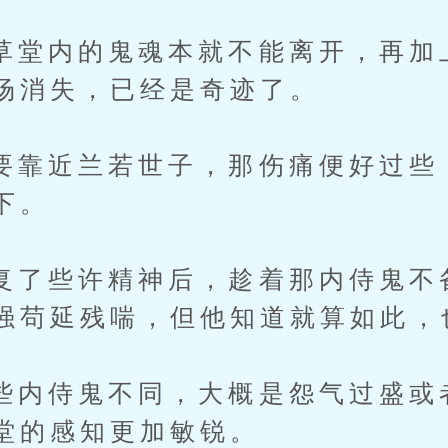
内的鬼魂本就不能离开，再加
场消失，已经是奇迹了。
近兰若世子，那伤痛便好过些
下。
些许精神后，趁着那内侍鬼不
强苟延残喘，但他知道就算如此，
侍鬼不同，大概是怨气过盛或
堂的感知更加敏锐。