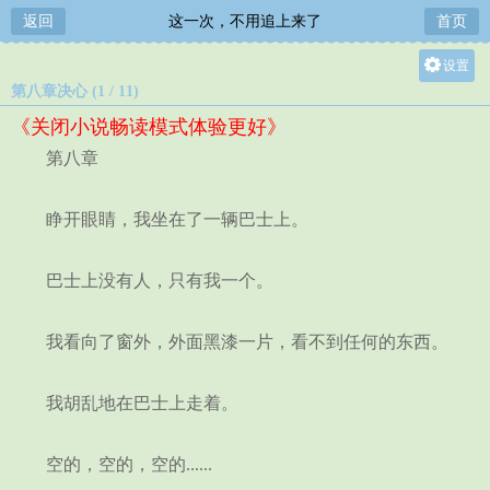
返回
这一次，不用追上来了
首页
设置
第八章决心 (1 / 11)
关灯
《关闭小说畅读模式体验更好》
大
第八章
中
小
睁开眼睛，我坐在了一辆巴士上。
巴士上没有人，只有我一个。
我看向了窗外，外面黑漆一片，看不到任何的东西。
我胡乱地在巴士上走着。
空的，空的，空的......