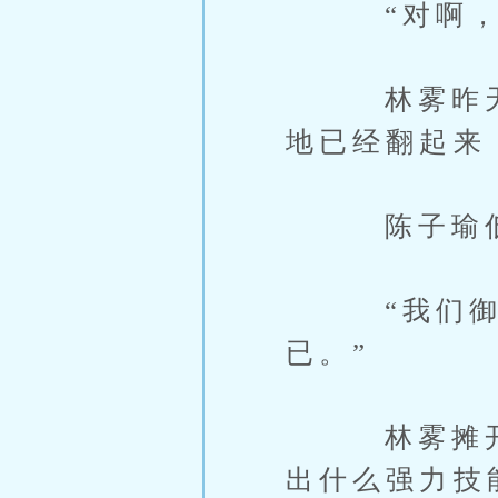
“对啊，我
林雾昨天就
地已经翻起来
陈子瑜低声
“我们御兽
已。”
林雾摊开手
出什么强力技