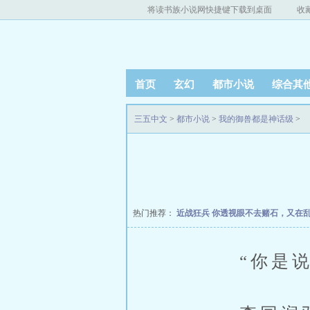
将读书族小说网快捷键下载到桌面
收
首页
玄幻
都市小说
综合其
三五中文
>
都市小说
>
我的御兽都是神话级
>
热门推荐：
近战狂兵
你透视眼不去赌石，又在
“你是说荒