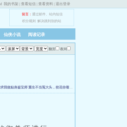
ed
我的书架
|
查看短信
|
查看资料
|
退出登录
留言：
通过邮件
、
站内短信
积分规则
解决跳到别的站
仙侠小说
阅读记录
翻页
夜间
花求我做贴身鉴宝师
重生不当冤大头，校花你着急啥？
权力之巅
我不是戏神
史上最强