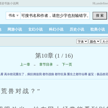
Hi,
undefin
藏读书族小说网
搜 索
书名
他
网游小说
玄幻小说
科幻小说
历史小说
耽美小说
第10章 (1 / 16)
上一章
章节目录
下一页
←
→
乱看
高冷校花重生了，疯狂倒追我
都市战狼
都市狂枭
重生之都市仙尊
鉴宝：极品校
兽对战？”