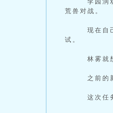
李园润双眼
荒兽对战。
现在自己成
试。
林雾就想多
之前的新手
这次任务怎