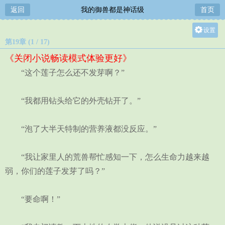
返回
我的御兽都是神话级
首页
设置
第19章 (1 / 17)
关灯
《关闭小说畅读模式体验更好》
大
“这个莲子怎么还不发芽啊？”
中
小
“我都用钻头给它的外壳钻开了。”
“泡了大半天特制的营养液都没反应。”
“我让家里人的荒兽帮忙感知一下，怎么生命力越来越
弱，你们的莲子发芽了吗？”
“要命啊！”