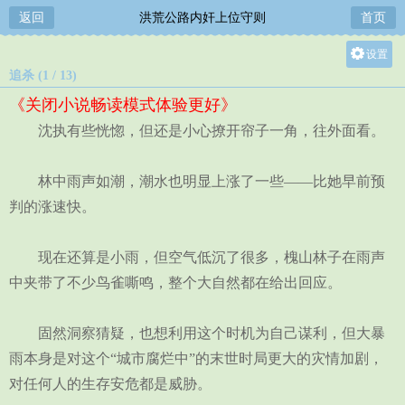
返回
洪荒公路内奸上位守则
首页
设置
追杀 (1 / 13)
关灯
《关闭小说畅读模式体验更好》
大
沈执有些恍惚，但还是小心撩开帘子一角，往外面看。
中
小
林中雨声如潮，潮水也明显上涨了一些——比她早前预
判的涨速快。
现在还算是小雨，但空气低沉了很多，槐山林子在雨声
中夹带了不少鸟雀嘶鸣，整个大自然都在给出回应。
固然洞察猜疑，也想利用这个时机为自己谋利，但大暴
雨本身是对这个“城市腐烂中”的末世时局更大的灾情加剧，
对任何人的生存安危都是威胁。