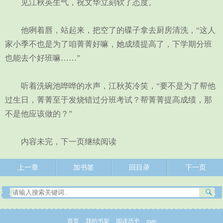
见江秋英生气，祝文华立刻软了态度。
他咧着唇，站起来，把空了的碟子拿去厨房清洗，“这人
家小季不也是为了咱菁菁好嘛，她成绩提高了，下学期分班
也能去个好班嘛……”
听着洗碗池哗哗的水声，江秋英冷笑，“要不是为了帮他
过生日，菁菁至于发烧错过分班考试？帮菁菁提高成绩，那
不是他应该做的？”
内容未完，下一页继续阅读
上一章
加书签
回目录
下一页
首页
我的书架
阅读历史
map