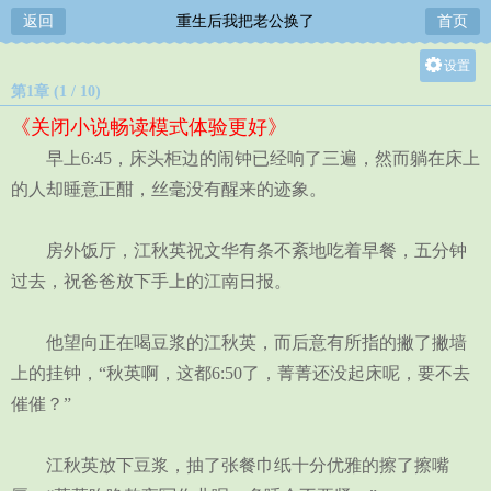
返回
重生后我把老公换了
首页
设置
第1章 (1 / 10)
关灯
《关闭小说畅读模式体验更好》
大
早上6:45，床头柜边的闹钟已经响了三遍，然而躺在床上
中
的人却睡意正酣，丝毫没有醒来的迹象。
小
房外饭厅，江秋英祝文华有条不紊地吃着早餐，五分钟
过去，祝爸爸放下手上的江南日报。
他望向正在喝豆浆的江秋英，而后意有所指的撇了撇墙
上的挂钟，“秋英啊，这都6:50了，菁菁还没起床呢，要不去
催催？”
江秋英放下豆浆，抽了张餐巾纸十分优雅的擦了擦嘴