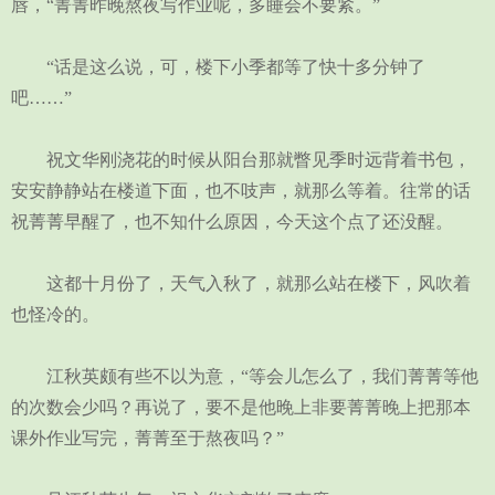
唇，“菁菁昨晚熬夜写作业呢，多睡会不要紧。”
“话是这么说，可，楼下小季都等了快十多分钟了
吧……”
祝文华刚浇花的时候从阳台那就瞥见季时远背着书包，
安安静静站在楼道下面，也不吱声，就那么等着。往常的话
祝菁菁早醒了，也不知什么原因，今天这个点了还没醒。
这都十月份了，天气入秋了，就那么站在楼下，风吹着
也怪冷的。
江秋英颇有些不以为意，“等会儿怎么了，我们菁菁等他
的次数会少吗？再说了，要不是他晚上非要菁菁晚上把那本
课外作业写完，菁菁至于熬夜吗？”