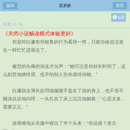
返回
百岁妖
首页
设置
出走 (2 / 4)
关灯
《关闭小说畅读模式体验更好》
大
邻居对白濂有些粗鲁的行为看得一愣，只能当啥也没发
中
生一样忙忙进屋去了。
小
被怼的头痛的涂这才出声：“她可注意你好长时间了，这
么刻意地牺牲我，也不怕别人告你虐待动物。”
白濂脱去薄长款羽绒服随手盖在了涂的身上，也不管不
顾涂抗议地闷哼，一头扎在了床上沉沉地躺着：“心思太多，
需要正正。”
涂艰难地从衣服中探出了半个头来：“你说谁？老古