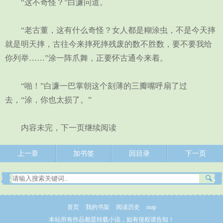
“这不奇怪？”白濂问道。
“老古董，这有什么奇怪？女人都是糊涂虫，不是今天摔
就是明天摔，古往今来摔死摔残废的数不胜数，要不要我给
你列举……”涂一阵爪舞，正要怀古通今来着。
“啪！”白濂一巴掌朝这个刻薄的三瓣嘴呼扇了过
去，“涂，你也太损了。”
内容未完，下一页继续阅读
上一章
加书签
回目录
下一页
首页
我的书架
阅读历史
map
本站所有作品都是转载小说，如有侵权请告知！