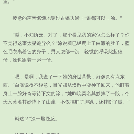
董。”
疲惫的声音懒懒地穿过古瓷边缘：“谁都可以，涂。”
“嘁，不知所云。对了，那个看见我的家伙怎么样了？你
不觉得这事太显诡异么？”涂说着已经爬上了白濂的肚子，蓝
色毛衣裹着它的身子，男人腹部一沉，轻微的呼吸此起彼
伏，涂也跟着一起一伏。
“嗯，是啊，我查了一下她的身世背景，好像真有点东
西。”白濂说得不经意，目光却从涣散中凝神了回来，他盯着
身上一脸好奇等待下文的涂，“她昨晚莫名其妙摔了一跤，今
天又莫名其妙摔下了山崖，不仅搞肿了脚踝，还摔断了腿。”
“就这？”涂一脸疑惑。