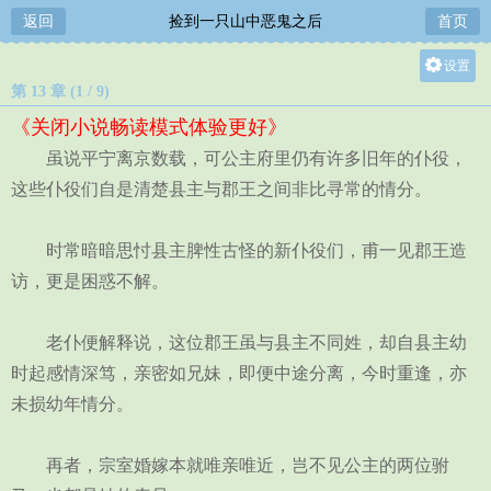
返回
捡到一只山中恶鬼之后
首页
设置
第 13 章 (1 / 9)
关灯
《关闭小说畅读模式体验更好》
大
虽说平宁离京数载，可公主府里仍有许多旧年的仆役，
中
这些仆役们自是清楚县主与郡王之间非比寻常的情分。
小
时常暗暗思忖县主脾性古怪的新仆役们，甫一见郡王造
访，更是困惑不解。
老仆便解释说，这位郡王虽与县主不同姓，却自县主幼
时起感情深笃，亲密如兄妹，即便中途分离，今时重逢，亦
未损幼年情分。
再者，宗室婚嫁本就唯亲唯近，岂不见公主的两位驸