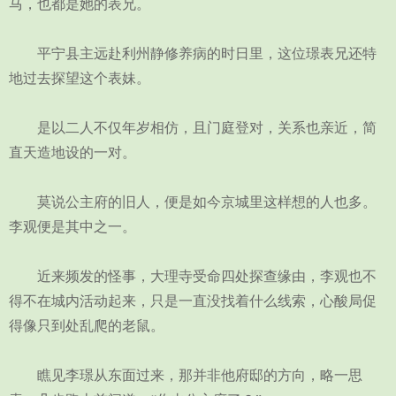
马，也都是她的表兄。
平宁县主远赴利州静修养病的时日里，这位璟表兄还特
地过去探望这个表妹。
是以二人不仅年岁相仿，且门庭登对，关系也亲近，简
直天造地设的一对。
莫说公主府的旧人，便是如今京城里这样想的人也多。
李观便是其中之一。
近来频发的怪事，大理寺受命四处探查缘由，李观也不
得不在城内活动起来，只是一直没找着什么线索，心酸局促
得像只到处乱爬的老鼠。
瞧见李璟从东面过来，那并非他府邸的方向，略一思