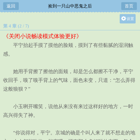
返回
捡到一只山中恶鬼之后
首页
设置
第 4 章 (2 / 7)
关灯
《关闭小说畅读模式体验更好》
大
平宁抬起手摸了摸他的脸颊，摸到了有些黏腻的湿润触
中
感。
小
她用手背擦了擦他的面颊，却是怎么都擦不干净，平宁
收回手，嗅了嗅手背上的气味，面色未变，只道：“怎么弄得
这般狼狈？”
小玉咧开嘴笑，说他从来没有来过这样好的地方，一时
高兴得失了神。
“你说得对，平宁。京城的确是个叫人来了就不想走的地