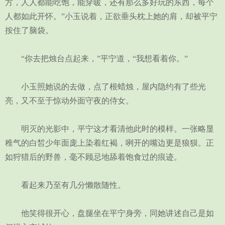
方，人人都能吃饱，能穿暖，还有那么多好玩的东西，每个
人都如此开怀。”小玉说着，正欲垂头枕上她的肩，却被平宁
按住了脑袋。
“你去把烛台点起来，”平宁道，“我想看着你。”
小玉照她说的去做，点了根蜡烛，屋内隐约有了些光
亮，又不至于惊动外面守夜的侍女。
明灭的光影中，平宁这才看清他此时的模样。一张略显
稚气的白皙少年面庞上染着红褐，咧开的嘴边更是狼狈。正
如狩猎后的野兽，毫不顾忌地舔着饱食过的痕迹。
看起来乃至有几分懒散随性。
他笑得很开心，盘腿坐在平宁身旁，同她讲述自己是如