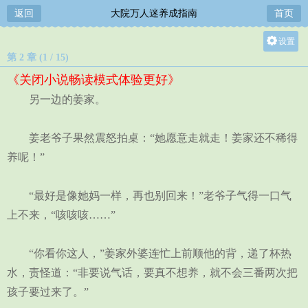
返回
大院万人迷养成指南
首页
设置
第 2 章 (1 / 15)
关灯
《关闭小说畅读模式体验更好》
大
另一边的姜家。
中
小
姜老爷子果然震怒拍桌：“她愿意走就走！姜家还不稀得
养呢！”
“最好是像她妈一样，再也别回来！”老爷子气得一口气
上不来，“咳咳咳……”
“你看你这人，”姜家外婆连忙上前顺他的背，递了杯热
水，责怪道：“非要说气话，要真不想养，就不会三番两次把
孩子要过来了。”