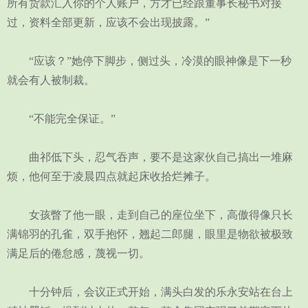
所有货款汇入你的个人账户，方才已经跟董事长秘书对接
过，资料全部更新，应该不会出现披露。”
“应该？”她停下脚步，侧过头，冷漠的眼神像是下一秒
就会有人被制裁。
“不能完全保证。”
曲祁低下头，忍气吞声，要不是这家伙自己搞出一堆麻
烦，他何至于凌晨四点就起床收拾烂摊子。
女孩瞥了他一眼，走到自己的座位坐下，高傲得像只长
满锦羽的孔雀，双手抱怀，翘起二郎腿，眼里是物欲被极致
满足后的倦怠感，蔑视一切。
十分钟后，会议正式开始，满头白发的乐永安站在台上