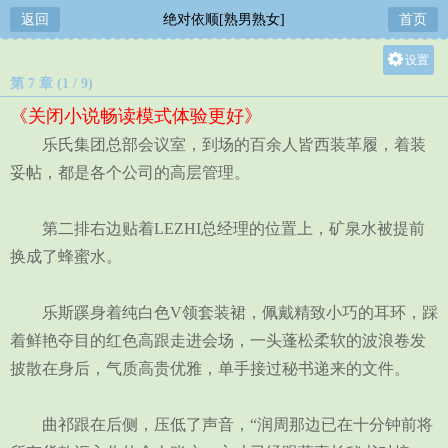
返回
绝对依顺[熟男熟女]
首页
设置
第 7 章 (1 / 9)
关灯
《关闭小说畅读模式体验更好》
大
乐氏集团总部会议室，到场的百余人皆西装革履，着装
中
妥帖，都是各个公司的高层管理。
小
第二排右边贴着LEZHI总经理的位置上，矿泉水被提前
换成了蜂蜜水。
乐斯蹊身着纯白色V领套装裙，佩戴精致小巧的耳环，踩
着鲜艳夺目的红色高跟走进会场，一头蓬松柔软的波浪卷发
披散在身后，气质高贵优雅，单手接过秘书递来的文件。
曲祁跟在后侧，压低了声音，“润周那边已在十分钟前将