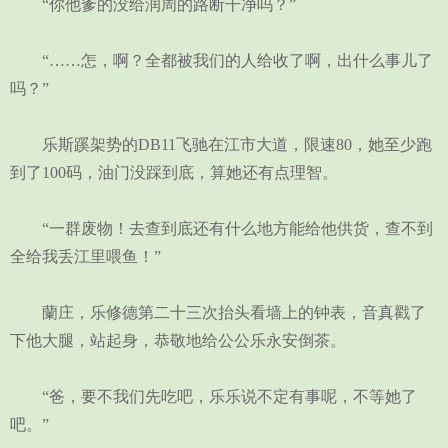
“你他爹的没给润周的路断干净吗？”
“……怎，啊？全都被我们的人给收了啊，出什么事儿了
吗？”
乐斯蹊架势的DB11飞驰在江市大道，限速80，她至少跑
到了100码，油门没踩到底，算她还有点理智。
“一群废物！去查到底还有什么地方能给他供货，查不到
全给我丢江里喂鱼！”
蘭庄，乐修德第二十三次抬头看墙上的钟表，音真戳了
下他大腿，站起身，恭敬地给公公乐永安倒茶。
“爸，要不我们先吃吧，乐乐说不定有事呢，不等她了
吧。”