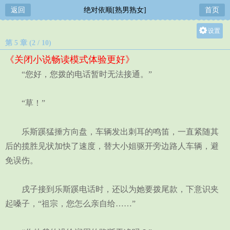
返回
绝对依顺[熟男熟女]
首页
设置
第 5 章 (2 / 10)
关灯
《关闭小说畅读模式体验更好》
大
“您好，您拨的电话暂时无法接通。”
中
小
“草！”
乐斯蹊猛捶方向盘，车辆发出刺耳的鸣笛，一直紧随其
后的揽胜见状加快了速度，替大小姐驱开旁边路人车辆，避
免误伤。
戌子接到乐斯蹊电话时，还以为她要拨尾款，下意识夹
起嗓子，“祖宗，您怎么亲自给……”