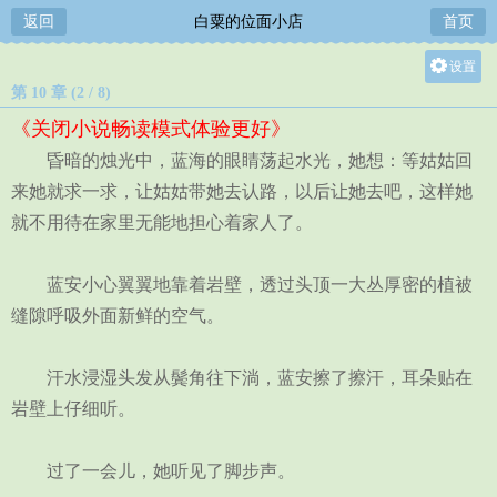
返回
白粟的位面小店
首页
设置
第 10 章 (2 / 8)
关灯
《关闭小说畅读模式体验更好》
大
昏暗的烛光中，蓝海的眼睛荡起水光，她想：等姑姑回
中
来她就求一求，让姑姑带她去认路，以后让她去吧，这样她
小
就不用待在家里无能地担心着家人了。
蓝安小心翼翼地靠着岩壁，透过头顶一大丛厚密的植被
缝隙呼吸外面新鲜的空气。
汗水浸湿头发从鬓角往下淌，蓝安擦了擦汗，耳朵贴在
岩壁上仔细听。
过了一会儿，她听见了脚步声。