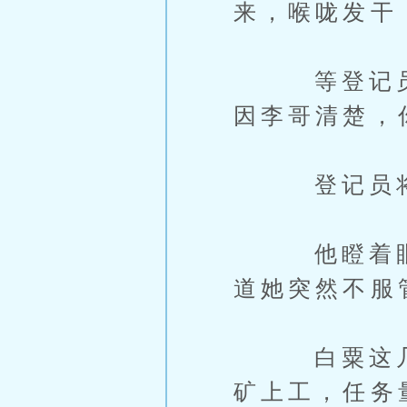
来，喉咙发干
等登记员咒
因李哥清楚，
登记员将要
他瞪着眼前
道她突然不服
白粟这几年
矿上工，任务