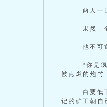
两人一起去
果然，登记
他不可置信
“你是疯了
被点燃的炮竹
白粟低下头
记的矿工朝自