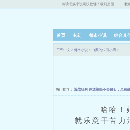
将读书族小说网快捷键下载到桌面
收
首页
玄幻
都市小说
综合其
三五中文
>
都市小说
>
白粟的位面小店
>
热门推荐：
近战狂兵
你透视眼不去赌石，又在
哈哈！她为
就乐意干苦力