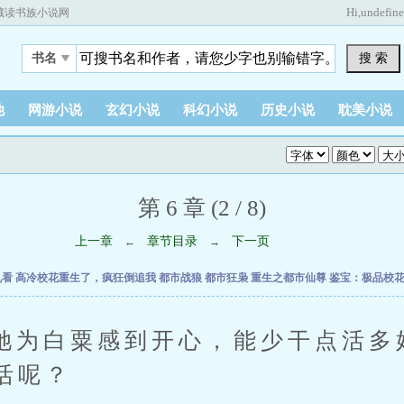
Hi,
undefin
藏读书族小说网
搜 索
书名
他
网游小说
玄幻小说
科幻小说
历史小说
耽美小说
第 6 章 (2 / 8)
上一章
章节目录
下一页
←
→
乱看
高冷校花重生了，疯狂倒追我
都市战狼
都市狂枭
重生之都市仙尊
鉴宝：极品校
白粟感到开心，能少干点活多
活呢？