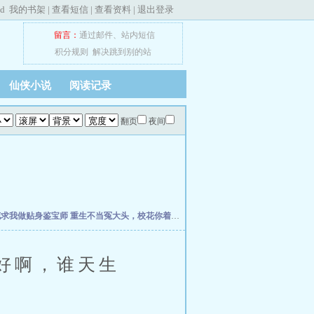
ed
我的书架
|
查看短信
|
查看资料
|
退出登录
留言：
通过邮件
、
站内短信
积分规则
解决跳到别的站
仙侠小说
阅读记录
翻页
夜间
花求我做贴身鉴宝师
重生不当冤大头，校花你着急啥？
权力之巅
我不是戏神
史上最强
好啊，谁天生