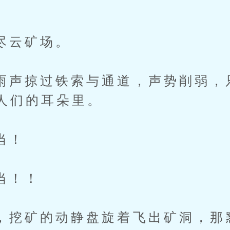
云矿场。
掠过铁索与通道，声势削弱，
人们的耳朵里。
当！
！！
矿的动静盘旋着飞出矿洞，那