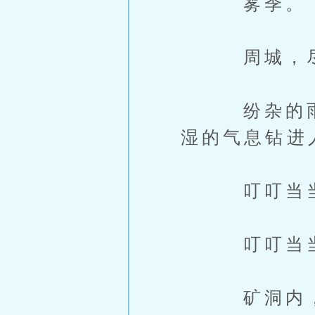
雾季。
周城，尽
纷杂的雨声
湿的气息钻进
叮叮当
叮叮当当
矿洞内，挖