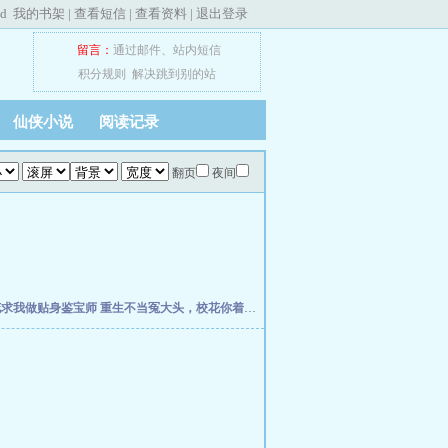
ed
我的书架
|
查看短信
|
查看资料
|
退出登录
留言：
通过邮件
、
站内短信
积分规则
解决跳到别的站
仙侠小说
阅读记录
翻页
夜间
花求我做贴身鉴宝师
重生不当冤大头，校花你着急啥？
权力之巅
我不是戏神
史上最强