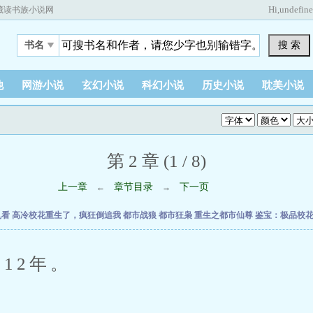
Hi,
undefin
藏读书族小说网
搜 索
书名
他
网游小说
玄幻小说
科幻小说
历史小说
耽美小说
第 2 章 (1 / 8)
上一章
章节目录
下一页
←
→
乱看
高冷校花重生了，疯狂倒追我
都市战狼
都市狂枭
重生之都市仙尊
鉴宝：极品校
2年。