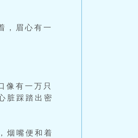
着，眉心有一
口像有一万只
心脏踩踏出密
，烟嘴便和着