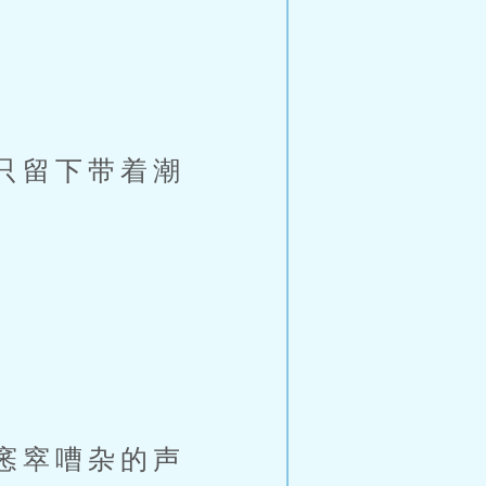
只留下带着潮
窸窣嘈杂的声