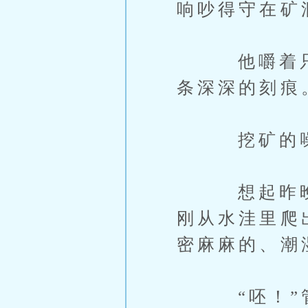
响吵得守在矿
他嚼着只剩
条深深的刻痕
挖矿的噪音
想起昨晚新
刚从水洼里爬
密麻麻的、潮
“呸！”管