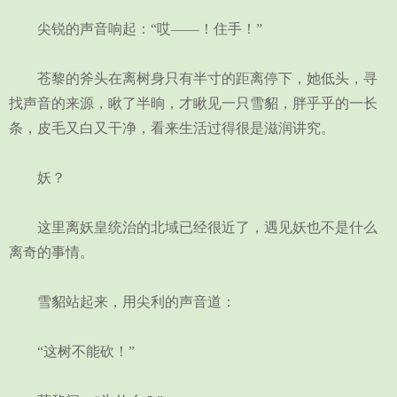
尖锐的声音响起：“哎——！住手！”
苍黎的斧头在离树身只有半寸的距离停下，她低头，寻
找声音的来源，瞅了半晌，才瞅见一只雪貂，胖乎乎的一长
条，皮毛又白又干净，看来生活过得很是滋润讲究。
妖？
这里离妖皇统治的北域已经很近了，遇见妖也不是什么
离奇的事情。
雪貂站起来，用尖利的声音道：
“这树不能砍！”