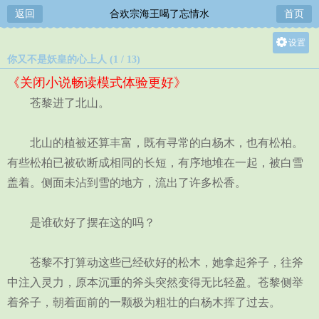
返回
合欢宗海王喝了忘情水
首页
设置
你又不是妖皇的心上人 (1 / 13)
关灯
《关闭小说畅读模式体验更好》
大
苍黎进了北山。
中
小
北山的植被还算丰富，既有寻常的白杨木，也有松柏。
有些松柏已被砍断成相同的长短，有序地堆在一起，被白雪
盖着。侧面未沾到雪的地方，流出了许多松香。
是谁砍好了摆在这的吗？
苍黎不打算动这些已经砍好的松木，她拿起斧子，往斧
中注入灵力，原本沉重的斧头突然变得无比轻盈。苍黎侧举
着斧子，朝着面前的一颗极为粗壮的白杨木挥了过去。