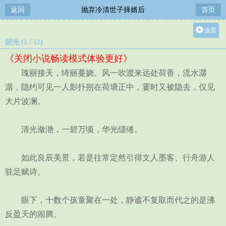
返回
抛弃冷清世子择婿后
首页
设置
韶光 (1 / 12)
关灯
《关闭小说畅读模式体验更好》
大
瑰丽接天，绮丽蔓娆。风一吹渡来远处荷香，流水潺
中
潺，隐约可见一人影扑朔在荷塘正中，霎时又被隐去，仅见
小
大片波澜。
清光潋滟，一碧万顷，华光缱绻。
如此良辰美景，若是往常定然引得文人墨客、行舟游人
驻足赋诗。
眼下，十数个孩童聚在一处，静谧不复取而代之的是沸
反盈天的闹腾。