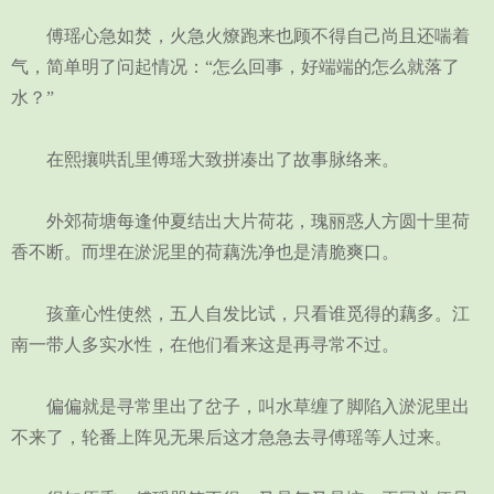
傅瑶心急如焚，火急火燎跑来也顾不得自己尚且还喘着
气，简单明了问起情况：“怎么回事，好端端的怎么就落了
水？”
在熙攘哄乱里傅瑶大致拼凑出了故事脉络来。
外郊荷塘每逢仲夏结出大片荷花，瑰丽惑人方圆十里荷
香不断。而埋在淤泥里的荷藕洗净也是清脆爽口。
孩童心性使然，五人自发比试，只看谁觅得的藕多。江
南一带人多实水性，在他们看来这是再寻常不过。
偏偏就是寻常里出了岔子，叫水草缠了脚陷入淤泥里出
不来了，轮番上阵见无果后这才急急去寻傅瑶等人过来。