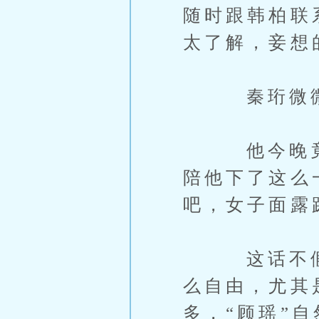
随时跟韩柏联
太了解，妾想
秦珩微微颔
他今晚竟然
陪他下了这么
吧，女子面露
这话不假，
么自由，尤其
多，“顾瑶”