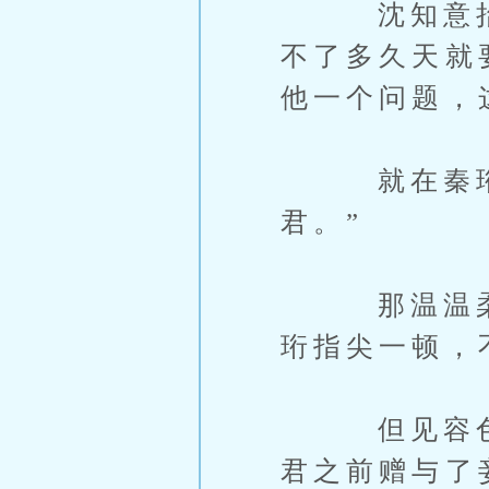
沈知意抬头
不了多久天就
他一个问题，
就在秦珩褪
君。”
那温温柔柔
珩指尖一顿，
但见容色柔
君之前赠与了