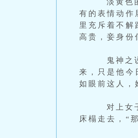
淡黄色的烛
有的表情动作
里充斥着不解
高贵，妾身份
鬼神之说何
来，只是他今
如眼前这人，
对上女子真
床榻走去，“