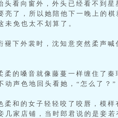
看向窗外，外头已经看不到星
要亮了，所以她陪他下一晚上的棋
这未免也太不划算了。
下外裳时，沈知意突然柔声喊住
的嗓音就像藤蔓一样缠住了秦
不动声色地回头看她，“怎么了？”
和的女子轻轻咬了咬唇，模样有
妾几家店铺，当时郎君说的是妾若