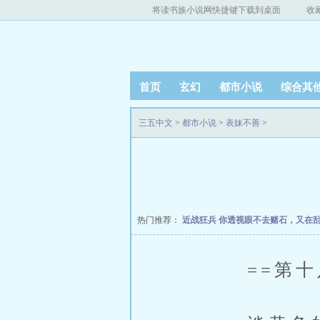
将读书族小说网快捷键下载到桌面
收
首页
玄幻
都市小说
综合其
三五中文
>
都市小说
>
表妹不善
>
热门推荐：
近战狂兵
你透视眼不去赌石，又在
==第十八