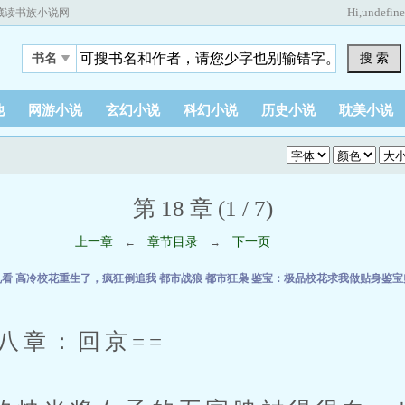
Hi,
undefin
藏读书族小说网
搜 索
书名
他
网游小说
玄幻小说
科幻小说
历史小说
耽美小说
第 18 章 (1 / 7)
上一章
章节目录
下一页
←
→
乱看
高冷校花重生了，疯狂倒追我
都市战狼
都市狂枭
鉴宝：极品校花求我做贴身鉴
章：回京==