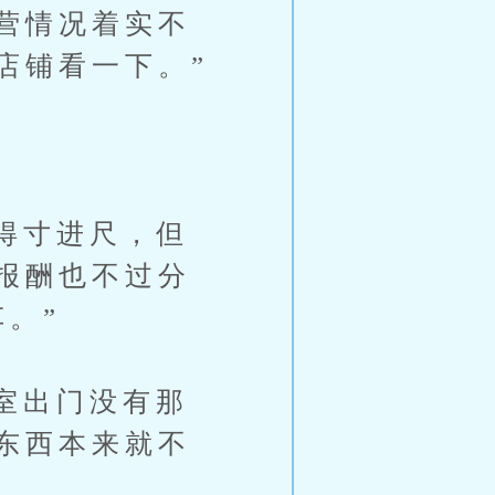
营情况着实不
店铺看一下。”
得寸进尺，但
报酬也不过分
。”
室出门没有那
东西本来就不