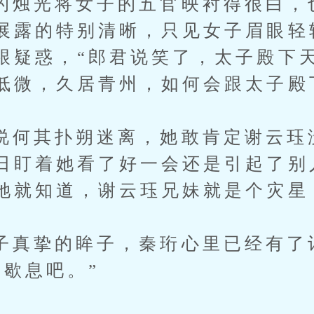
光将女子的五官映衬得很白，
展露的特别清晰，只见女子眉眼轻
跟疑惑，“郎君说笑了，太子殿下
低微，久居青州，如何会跟太子殿
其扑朔迷离，她敢肯定谢云珏
日盯着她看了好一会还是引起了别
她就知道，谢云珏兄妹就是个灾星
挚的眸子，秦珩心里已经有了
那歇息吧。”