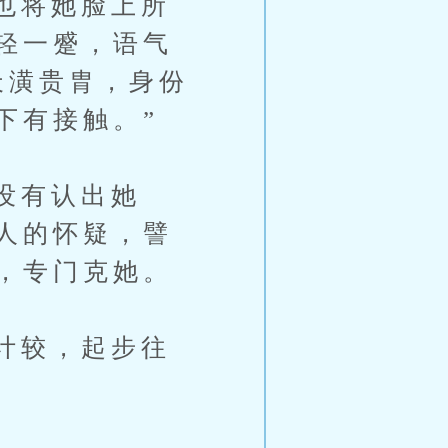
也将她脸上所
轻一蹙，语气
天潢贵胄，身份
下有接触。”
没有认出她
人的怀疑，譬
，专门克她。
计较，起步往