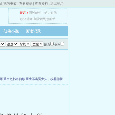
ed
我的书架
|
查看短信
|
查看资料
|
退出登录
留言：
通过邮件
、
站内短信
积分规则
解决跳到别的站
仙侠小说
阅读记录
翻页
夜间
宝师
重生之都市仙尊
重生不当冤大头，校花你着急啥？
权力之巅
我不是戏神
我驯养师