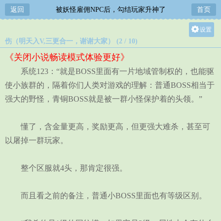
返回
被妖怪雇佣NPC后，勾结玩家升神了
首页
设置
伤（明天入V,三更合一，谢谢大家） (2 / 10)
关灯
《关闭小说畅读模式体验更好》
大
系统123：“就是BOSS里面有一片地域管制权的，也能驱
中
使小族群的，隔着你们人类对游戏的理解：普通BOSS相当于
小
强大的野怪，青铜BOSS就是被一群小怪保护着的头领。”
懂了，含金量更高，奖励更高，但更强大难杀，甚至可
以屠掉一群玩家。
整个区服就4头，那肯定很强。
而且看之前的备注，普通小BOSS里面也有等级区别。