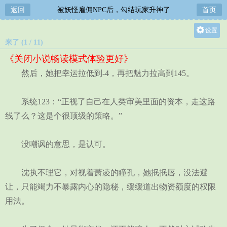
返回
被妖怪雇佣NPC后，勾结玩家升神了
首页
设置
来了 (1 / 11)
关灯
《关闭小说畅读模式体验更好》
大
然后，她把幸运拉低到-4，再把魅力拉高到145。
中
小
系统123：“正视了自己在人类审美里面的资本，走这路
线了么？这是个很顶级的策略。”
没嘲讽的意思，是认可。
沈执不理它，对视着萧凌的瞳孔，她抿抿唇，没法避
让，只能竭力不暴露内心的隐秘，缓缓道出物资额度的权限
用法。