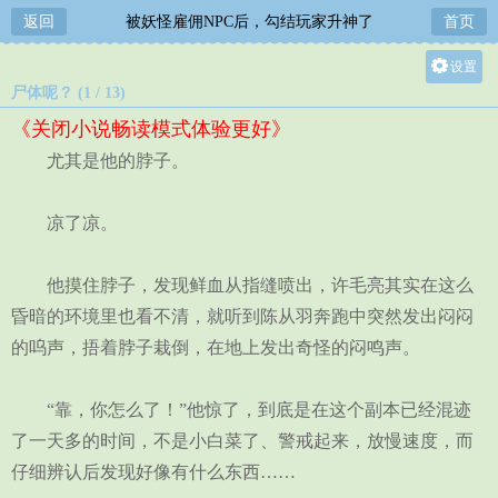
返回
被妖怪雇佣NPC后，勾结玩家升神了
首页
设置
尸体呢？ (1 / 13)
关灯
《关闭小说畅读模式体验更好》
大
尤其是他的脖子。
中
小
凉了凉。
他摸住脖子，发现鲜血从指缝喷出，许毛亮其实在这么
昏暗的环境里也看不清，就听到陈从羽奔跑中突然发出闷闷
的呜声，捂着脖子栽倒，在地上发出奇怪的闷鸣声。
“靠，你怎么了！”他惊了，到底是在这个副本已经混迹
了一天多的时间，不是小白菜了、警戒起来，放慢速度，而
仔细辨认后发现好像有什么东西……