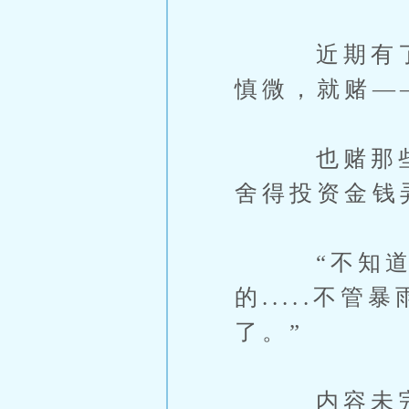
近期有了“
慎微，就赌—
也赌那些榜
舍得投资金钱
“不知道这
的.....不
了。”
内容未完，