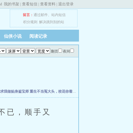
ed
我的书架
|
查看短信
|
查看资料
|
退出登录
留言：
通过邮件
、
站内短信
积分规则
解决跳到别的站
仙侠小说
阅读记录
翻页
夜间
花求我做贴身鉴宝师
重生不当冤大头，校花你着急啥？
权力之巅
我不是戏神
史上最强
不已，顺手又