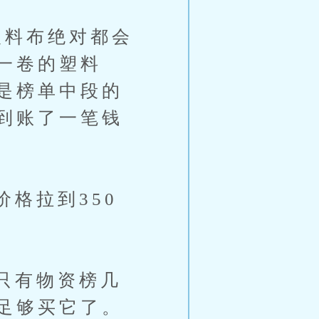
料布绝对都会
一卷的塑料
是榜单中段的
到账了一笔钱
格拉到350
只有物资榜几
足够买它了。