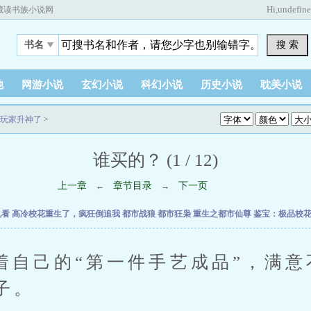
Hi,
undefin
藏读书族小说网
搜 索
书名
他
网游小说
玄幻小说
科幻小说
历史小说
耽美小说
结玩家升神了
>
谁买的？ (1 / 12)
上一章
章节目录
下一页
←
→
乱看
高冷校花重生了，疯狂倒追我
都市战狼
都市狂枭
重生之都市仙尊
鉴宝：极品校
己的“第一件手艺成品”，满意
子。