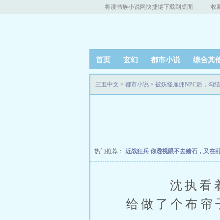
将读书族小说网快捷键下载到桌面
收
首页
玄幻
都市小说
综合其
三五中文
>
都市小说
>
被妖怪雇佣NPC后，勾
热门推荐：
近战狂兵
你透视眼不去赌石，又在
沈执看着自
给做了个布帘