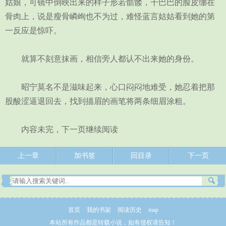
姑娘，可镜中倒映出来的样子形若骷髅，干巴巴的脸皮绷在
骨肉上，说是瘦骨嶙峋也不为过，难怪蓝言姑姑看到她的第
一反应是惊吓。
就算不刻意抹画，相信旁人都认不出来她的身份。
昭宁莫名不是滋味起来，心口闷闷地难受，她忍着把那
股酸涩逼退回去，找到描眉的画笔将两条细眉涂粗。
内容未完，下一页继续阅读
上一章
加书签
回目录
下一页
首页
我的书架
阅读历史
map
本站所有作品都是转载小说，如有侵权请告知！