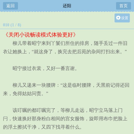
返回
还阳
首页
设置
010 (1 / 8)
关灯
《关闭小说畅读模式体验更好》
大
柳儿带着昭宁来到丫鬟们所住的排房，随手丢过一件旧
中
衣让她换上，“就这身了，换完去把后苑的杂间打扫出来。”
小
昭宁接过衣裳，又好一番言谢。
柳儿又递来一块腰牌：“这是临时腰牌，天黑前记得还回
来，免得姑姑问责。”
该叮嘱的都叮嘱完了，等柳儿走远，昭宁立马落上门
闩，快速换好那身粉白相间的宫女服饰，旋即用布巾把脸上
的浮土擦拭干净，又四下找寻着什么。