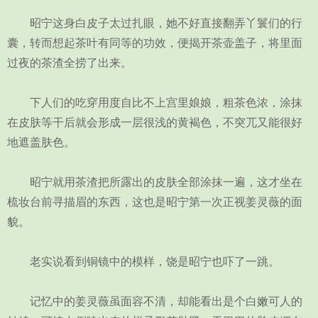
昭宁这身白皮子太过扎眼，她不好直接翻弄丫鬟们的行
囊，转而想起茶叶有同等的功效，便揭开茶壶盖子，将里面
过夜的茶渣全捞了出来。
下人们的吃穿用度自比不上宫里娘娘，粗茶色浓，涂抹
在皮肤等干后就会形成一层很浅的黄褐色，不突兀又能很好
地遮盖肤色。
昭宁就用茶渣把所露出的皮肤全部涂抹一遍，这才坐在
梳妆台前寻描眉的东西，这也是昭宁第一次正视姜灵薇的面
貌。
老实说看到铜镜中的模样，饶是昭宁也吓了一跳。
记忆中的姜灵薇虽面容不清，却能看出是个白嫩可人的