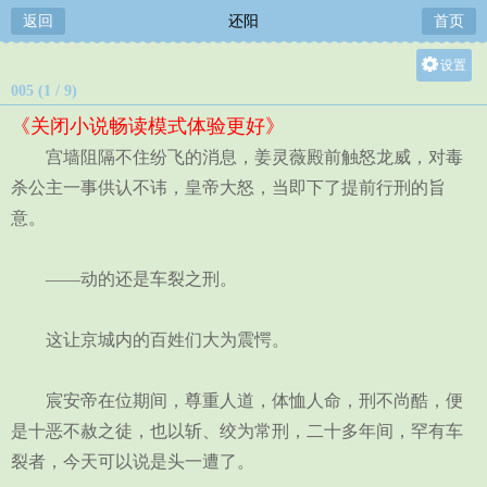
返回
还阳
首页
设置
005 (1 / 9)
关灯
《关闭小说畅读模式体验更好》
大
宫墙阻隔不住纷飞的消息，姜灵薇殿前触怒龙威，对毒
中
杀公主一事供认不讳，皇帝大怒，当即下了提前行刑的旨
小
意。
——动的还是车裂之刑。
这让京城内的百姓们大为震愕。
宸安帝在位期间，尊重人道，体恤人命，刑不尚酷，便
是十恶不赦之徒，也以斩、绞为常刑，二十多年间，罕有车
裂者，今天可以说是头一遭了。