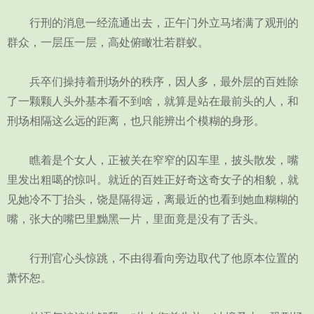
行刑的消息一经流通出去，正午门外立马堵满了观刑的
群众，一层压一层，高处俯瞰壮若群蚁。
兵卒们操持着刑场外的秩序，因人多，最外层的百姓除
了一颗颗人头外基本看不到啥，就算是站在最前头的人，和
刑场相隔这么远的距离，也只能辨出个模糊的身形。
瞧着是个女人，正被关在窄窄的囚车里，披头散发，嘴
里发出粗噶的惊叫。就近的百姓正好奇这奇女子的相貌，就
见她冷不丁抬头，饶是隔得远，离最近的也看到她血糊糊的
嘴，张大的嘴巴里黝黑一片，里面竟是没有了舌头。
行刑官心头惊跳，不由得看向旁边取代了他原本位置的
萧怀恕。