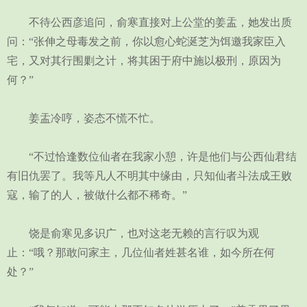
不待公西彦追问，俞寒直接对上公堂的姜盂，她发出质
问：“张伸之母毒发之前，你以愈心蛇涎芝为饵邀我家臣入
宅，又对其行围剿之计，将其困于府中施以极刑，原因为
何？”
姜盂冷哼，姿态不慌不忙。
“不过恰逢数位仙者在我家小憩，许是他们与公西仙君结
有旧仇罢了。我等凡人不明其中缘由，只知仙者斗法成王败
寇，输了的人，被做什么都不稀奇。”
饶是俞寒见多识广，也对这老无赖的言行叹为观
止：“哦？那敢问家主，几位仙者姓甚名谁，如今所在何
处？”