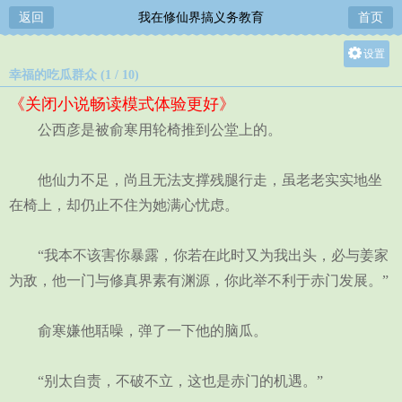
返回
我在修仙界搞义务教育
首页
设置
幸福的吃瓜群众 (1 / 10)
关灯
《关闭小说畅读模式体验更好》
大
公西彦是被俞寒用轮椅推到公堂上的。
中
小
他仙力不足，尚且无法支撑残腿行走，虽老老实实地坐
在椅上，却仍止不住为她满心忧虑。
“我本不该害你暴露，你若在此时又为我出头，必与姜家
为敌，他一门与修真界素有渊源，你此举不利于赤门发展。”
俞寒嫌他聒噪，弹了一下他的脑瓜。
“别太自责，不破不立，这也是赤门的机遇。”