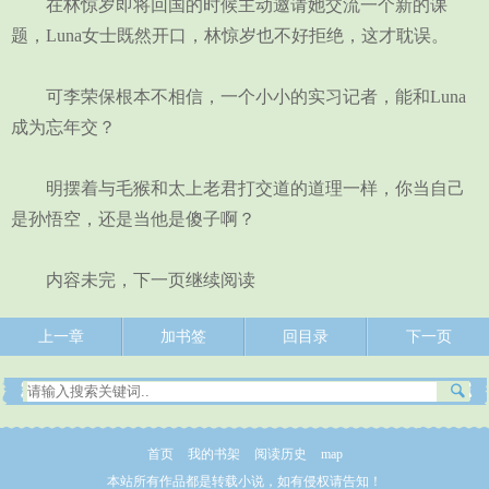
在林惊岁即将回国的时候主动邀请她交流一个新的课
题，Luna女士既然开口，林惊岁也不好拒绝，这才耽误。
可李荣保根本不相信，一个小小的实习记者，能和Luna
成为忘年交？
明摆着与毛猴和太上老君打交道的道理一样，你当自己
是孙悟空，还是当他是傻子啊？
内容未完，下一页继续阅读
上一章
加书签
回目录
下一页
首页
我的书架
阅读历史
map
本站所有作品都是转载小说，如有侵权请告知！