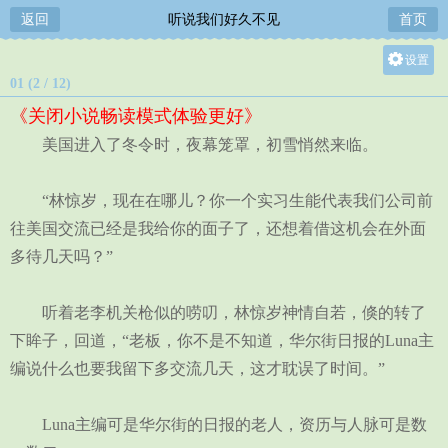
返回
听说我们好久不见
首页
设置
01 (2 / 12)
关灯
《关闭小说畅读模式体验更好》
大
美国进入了冬令时，夜幕笼罩，初雪悄然来临。
中
小
“林惊岁，现在在哪儿？你一个实习生能代表我们公司前
往美国交流已经是我给你的面子了，还想着借这机会在外面
多待几天吗？”
听着老李机关枪似的唠叨，林惊岁神情自若，倏的转了
下眸子，回道，“老板，你不是不知道，华尔街日报的Luna主
编说什么也要我留下多交流几天，这才耽误了时间。”
Luna主编可是华尔街的日报的老人，资历与人脉可是数