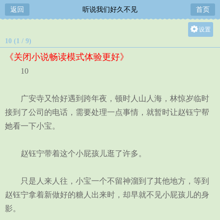
返回
听说我们好久不见
首页
设置
10 (1 / 9)
关灯
《关闭小说畅读模式体验更好》
大
10
中
小
广安寺又恰好遇到跨年夜，顿时人山人海，林惊岁临时
接到了公司的电话，需要处理一点事情，就暂时让赵钰宁帮
她看一下小宝。
赵钰宁带着这个小屁孩儿逛了许多。
只是人来人往，小宝一个不留神溜到了其他地方，等到
赵钰宁拿着新做好的糖人出来时，却早就不见小屁孩儿的身
影。