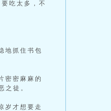
要吃太多，不
稳地抓住书包
片密密麻麻的
恶之徒。
惊岁才想要走