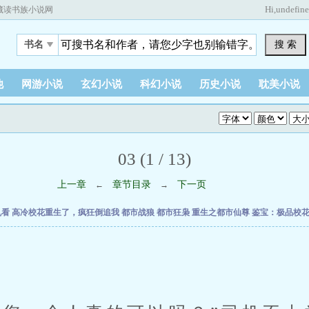
Hi,
undefin
藏读书族小说网
搜 索
书名
他
网游小说
玄幻小说
科幻小说
历史小说
耽美小说
03 (1 / 13)
上一章
章节目录
下一页
←
→
乱看
高冷校花重生了，疯狂倒追我
都市战狼
都市狂枭
重生之都市仙尊
鉴宝：极品校