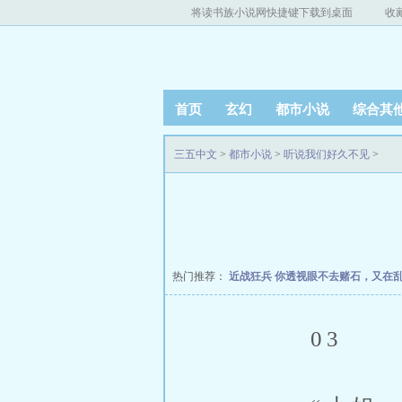
将读书族小说网快捷键下载到桌面
收
首页
玄幻
都市小说
综合其
三五中文
>
都市小说
>
听说我们好久不见
>
热门推荐：
近战狂兵
你透视眼不去赌石，又在
03