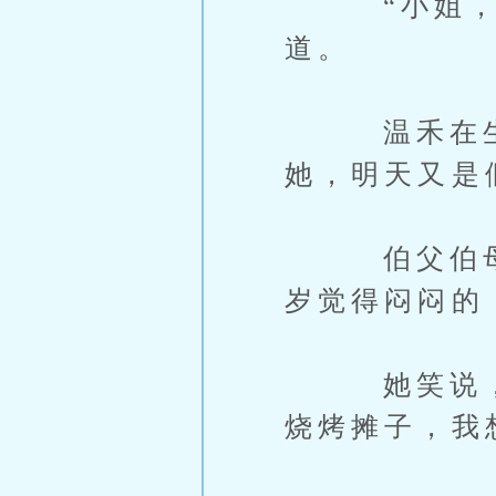
“小姐，您
道。
温禾在生日
她，明天又是
伯父伯母也
岁觉得闷闷的
她笑说，“
烧烤摊子，我