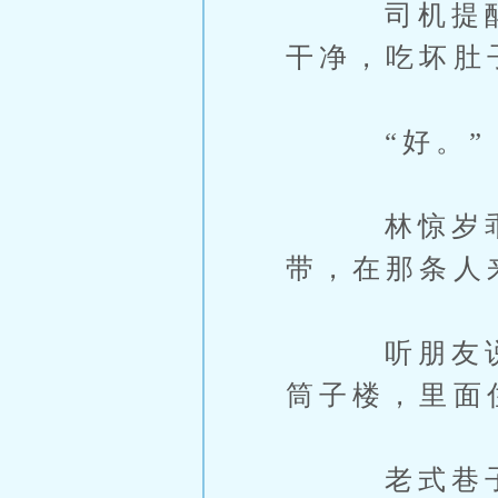
司机提醒说
干净，吃坏肚
“好。”
林惊岁乖乖
带，在那条人
听朋友说，
筒子楼，里面
老式巷子楼