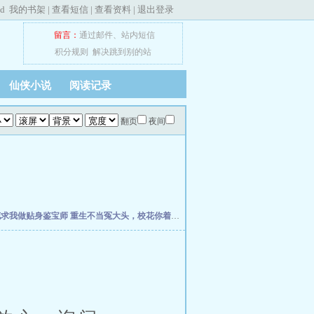
ed
我的书架
|
查看短信
|
查看资料
|
退出登录
留言：
通过邮件
、
站内短信
积分规则
解决跳到别的站
仙侠小说
阅读记录
翻页
夜间
花求我做贴身鉴宝师
重生不当冤大头，校花你着急啥？
权力之巅
我不是戏神
史上最强