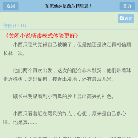
返回
顶流他妹是西瓜精崽崽！
首页
设置
信任 (1 / 11)
关灯
《关闭小说畅读模式体验更好》
大
小西瓜隐约觉得自己被骗了，但是她还是决定再相信顾
中
长林一次。
小
他们两个再次出发，这次的配合非常默契，他们带着球
走近榆树，走过榆树，接近出发地，还有最后几米。
顾长林明显看到小西瓜的脸上显出高兴的神色。
小西瓜看着近在咫尺的终点，心想，原来是自己多心
啦。他是真……