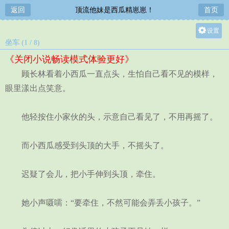
返回
顶流他妹是西瓜精崽崽！
首页
设置
坐车 (1 / 8)
关灯
《关闭小说畅读模式体验更好》
大
顾长林看着小西瓜一直点头，生怕自己看不见的模样，
中
眼里漾出点笑意。
小
他轻按住小家伙的头，示意自己看见了，不用再摇了。
而小西瓜感受到头顶的大手，不摇头了。
迟疑了会儿，把小手伸到头顶，牵住。
她小声嗫嚅：“要牵住，不然可能会弄丢小孩子。”