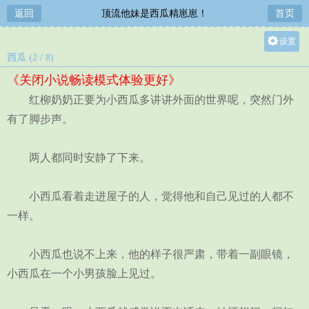
返回
顶流他妹是西瓜精崽崽！
首页
设置
西瓜 (2 / 8)
关灯
《关闭小说畅读模式体验更好》
大
红柳奶奶正要为小西瓜多讲讲外面的世界呢，突然门外
中
有了脚步声。
小
两人都同时安静了下来。
小西瓜看着走进屋子的人，觉得他和自己见过的人都不
一样。
小西瓜也说不上来，他的样子很严肃，带着一副眼镜，
小西瓜在一个小男孩脸上见过。