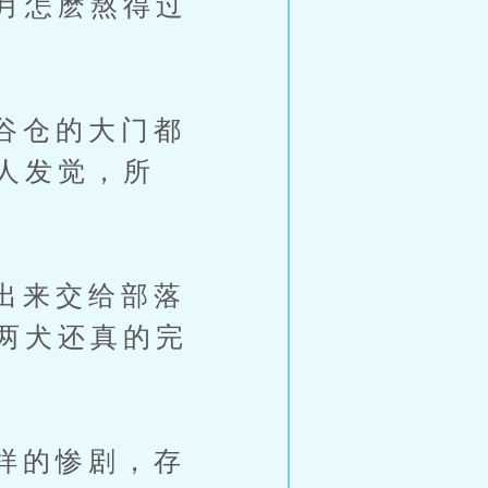
月怎麽熬得过
谷仓的大门都
人发觉，所
出来交给部落
两犬还真的完
样的惨剧，存