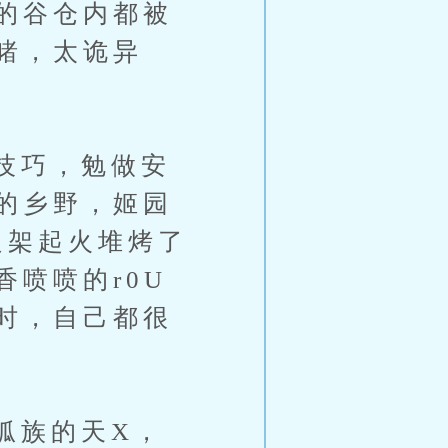
的谷仓内都被
睹，太诡异
技巧，勉做安
的乡野，姬园
边架起火堆烤了
喷喷的r0U
时，自己都很
族的天X，