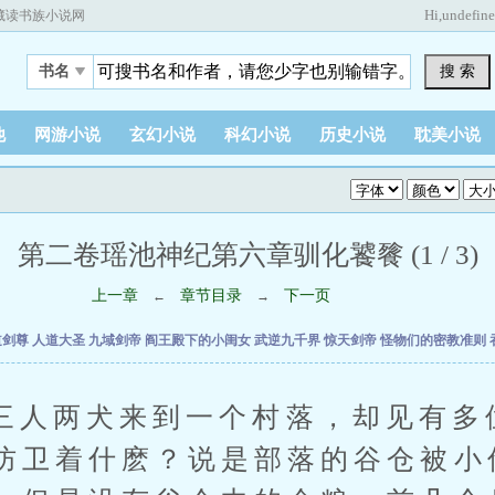
Hi,
undefin
藏读书族小说网
搜 索
书名
他
网游小说
玄幻小说
科幻小说
历史小说
耽美小说
第二卷瑶池神纪第六章驯化饕餮 (1 / 3)
上一章
章节目录
下一页
←
→
道剑尊
人道大圣
九域剑帝
阎王殿下的小闺女
武逆九千界
惊天剑帝
怪物们的密教准则
两犬来到一个村落，却见有多
防卫着什麽？说是部落的谷仓被小