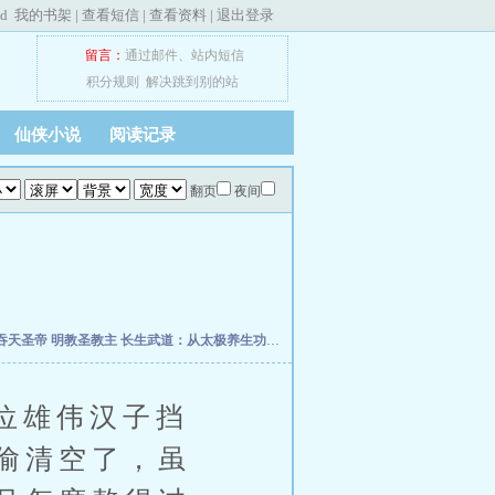
ed
我的书架
|
查看短信
|
查看资料
|
退出登录
留言：
通过邮件
、
站内短信
积分规则
解决跳到别的站
仙侠小说
阅读记录
翻页
夜间
吞天圣帝
明教圣教主
长生武道：从太极养生功开始
终极星卡师
斗破之我为雷帝
超维
位雄伟汉子挡
偷清空了，虽