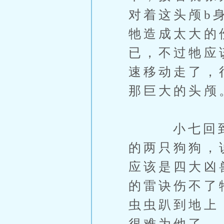
对着这头颅b
牠造成太大的
已，不过牠应
速移动走了，
那巨大的头颅
小七回到地
的两只狗狗，
应该是四大凶
的雷诀伤不了
虫虫趴到地上
很难为他了。