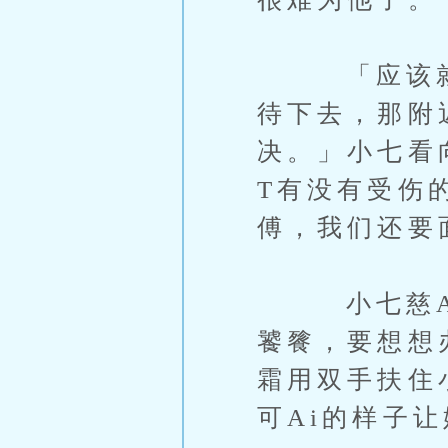
「应该就是
待下去，那附
决。」小七看
T有没有受伤
傅，我们还要
小七慈Ai
饕餮，要想想
霜用双手扶住
可Ai的样子