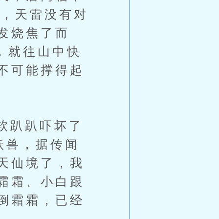
雷，天雷没有对
发烧焦了而
，就往山中快
不可能撑得起
软趴趴吓坏了
妖兽，据传闻
天仙境了，我
霜霜、小白跟
倒霜霜，已经