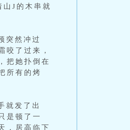
着山J的木串就
颅突然冲过
霜咬了过来，
，把她扑倒在
把所有的烤
手就发了出
只是顿了一
天，居高临下