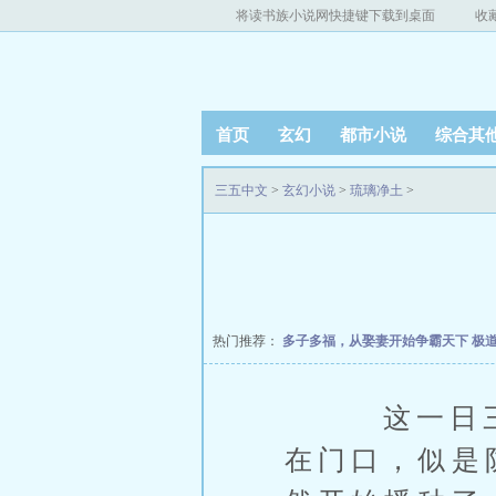
将读书族小说网快捷键下载到桌面
收
首页
玄幻
都市小说
综合其
三五中文
>
玄幻小说
>
琉璃净土
>
热门推荐：
多子多福，从娶妻开始争霸天下
极
这一日三人
在门口，似是