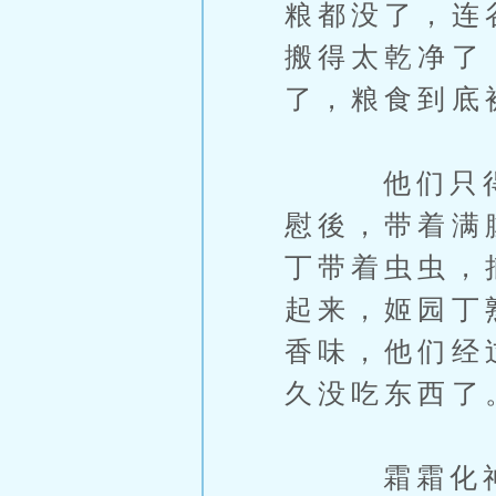
粮都没了，连
搬得太乾净了
了，粮食到底
他们只得教
慰後，带着满
丁带着虫虫，
起来，姬园丁
香味，他们经
久没吃东西了
霜霜化神期