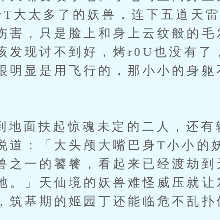
身T大太多了的妖兽，连下五道天
伤害，只是脸上和身上云纹般的毛
该发现讨不到好，烤r0U也没有了
很明显是用飞行的，那小小的身躯
。
面扶起惊魂未定的二人，还有
说道：「大头颅大嘴巴身T小小的
兽之一的饕餮，看起来已经渡劫到
牠。」天仙境的妖兽难怪威压就让
，筑基期的姬园丁还能临危不乱扑