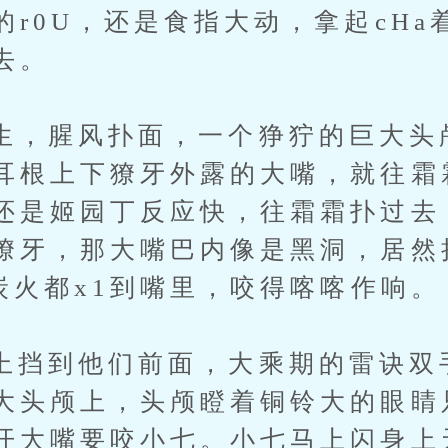
r0U，还是食指大动，拿起cHa
去。
腥风扑面，一个狰狞的巨大头
耳根上下獠牙外露的大嘴，就往霜
还是姬园丁反应快，往霜霜扑过去
獠牙，那大嘴巴内像是黑洞，居然
与炭火都x1到嘴里，咬得喀喀作响。
到他们前面，大乘期的雷诀双
大头颅上，头颅瞪着铜铃大的眼睛
开大嘴要咬小七。小七马上闪身上