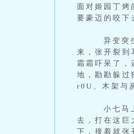
面对姬园丁烤的
要豪迈的咬下
异变突生，
来，张开裂到
霜霜吓呆了，
地，勘勘躲过
r0U、木架
小七马上挡
去，打在这巨
下，接着就张