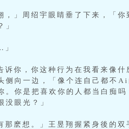
」周绍宇眼睛垂了下来，「你
？」
…」
你，你这种行为在我看来像什
头侧向一边，「像个连自己都不A
你。你是把喜欢你的人都当白痴吗
很没眼光？」
麽想。」王昱翔握紧身後的双