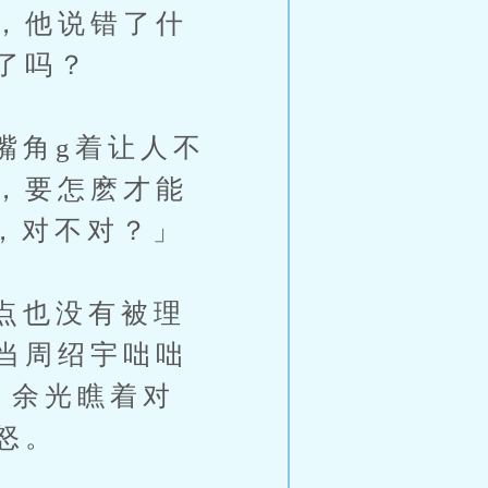
，他说错了什
了吗？
角g着让人不
，要怎麽才能
，对不对？」
点也没有被理
当周绍宇咄咄
，余光瞧着对
怒。