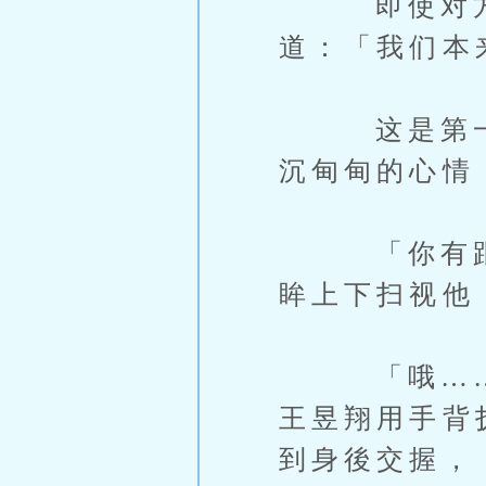
即使对方看
道：「我们本
这是第一次
沉甸甸的心情
「你有跟你
眸上下扫视他
「哦……那
王昱翔用手背
到身後交握，