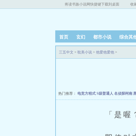
将读书族小说网快捷键下载到桌面
收
首页
玄幻
都市小说
综合其
三五中文
>
耽美小说
>
他爱他爱他
>
热门推荐：
电竞方程式
S级普通人
名侦探柯南 
「是喔