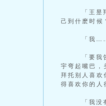
「王昱翔，
己到什麽时候
「我…
「要我告诉
宇弯起嘴巴，
拜托别人喜欢
得喜欢你的人
「我没有那