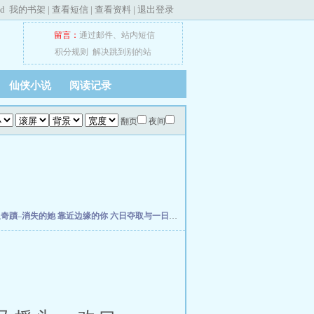
ed
我的书架
|
查看短信
|
查看资料
|
退出登录
留言：
通过邮件
、
站内短信
积分规则
解决跳到别的站
仙侠小说
阅读记录
翻页
夜间
星奇蹟–消失的她
靠近边缘的你
六日夺取与一日安息
查无此人的恋人
【伞修橙】圆梦