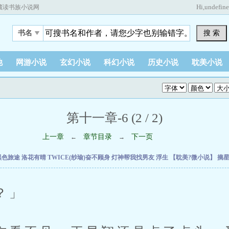
Hi,
undefin
藏读书族小说网
搜 索
书名
他
网游小说
玄幻小说
科幻小说
历史小说
耽美小说
第十一章-6 (2 / 2)
上一章
章节目录
下一页
←
→
黑色旅途
洛花有晴
TWICE(纱瑜)奋不顾身
灯神帮我找男友
浮生
【耽美?微小说】
摘
？」