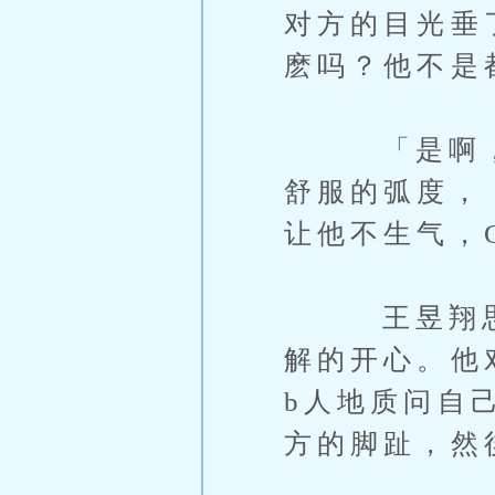
对方的目光垂
麽吗？他不是
「是啊，你
舒服的弧度，
让他不生气，
王昱翔思绪
解的开心。他
b人地质问自
方的脚趾，然