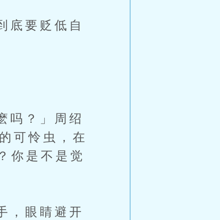
到底要贬低自
麽吗？」周绍
i的可怜虫，在
？你是不是觉
手，眼睛避开