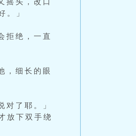
又摇头，改口
好。」
会拒绝，一直
他，细长的眼
说对了耶。」
才放下双手绕