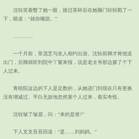
沈钰笑着瞥了她一眼，接过茶杯后在她脑门轻轻戳了一
下，嗔道：“就你嘴甜。”
…………
一个月前，章茂芝与友人相约出游。沈钰前脚才将他送
出门，后脚就听到院中丫鬟来报，说是老太爷那边拨了个下
人过来。
青梧院这边的下人是足数的，从她进门到现在只有更换
没有增减过。平白无故地忽然塞个人过来，着实奇怪。
沈钰皱了皱眉，问：“来的是谁?”
下人支支吾吾回道：“是……刘妈妈。”