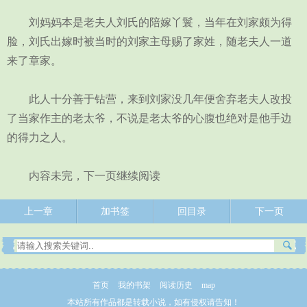
刘妈妈本是老夫人刘氏的陪嫁丫鬟，当年在刘家颇为得
脸，刘氏出嫁时被当时的刘家主母赐了家姓，随老夫人一道
来了章家。
此人十分善于钻营，来到刘家没几年便舍弃老夫人改投
了当家作主的老太爷，不说是老太爷的心腹也绝对是他手边
的得力之人。
内容未完，下一页继续阅读
上一章
加书签
回目录
下一页
首页
我的书架
阅读历史
map
本站所有作品都是转载小说，如有侵权请告知！