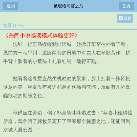
返回
被献给高官之后
首页
设置
如愿 (1 / 6)
关灯
《关闭小说畅读模式体验更好》
大
沈钰一行车马缓缓驶出沛城，她掀开车帘往外看了看，
中
见前方一马平川，道路两旁的田地中有农人在辛勤劳作，耕
小
牛背上驮着的小童头上扎着红绳，睡得正熟。
她看着这春意盎然生机勃勃的景象，脸上挂着一抹轻松
惬意的笑，丝毫没有被迫和离的伤痛与气恼，反而有几分蠢
蠢欲动的期盼之色。
秋婵坐在旁边，倒了杯茶笑眯眯递过去：“恭喜小姐得偿
所愿，既拿回了嫁妆又离开了章家那个腌臜之地，还能回到
京城大展宏图。”