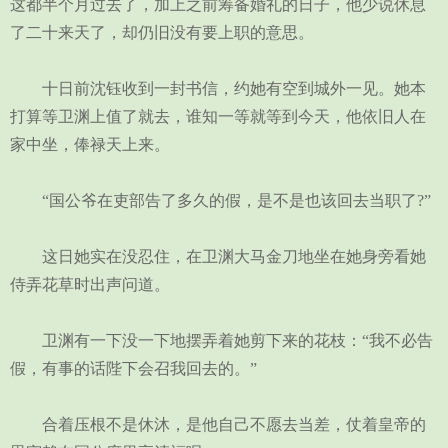
这都半个月过去了，加上之前筹备婚礼的日子，他少说休息
了二十来天了，却仍旧没有要上职的意思。
十日前沈钰收到一封书信，约她有空到城外一见。她本
打算等卫渊上值了就去，谁知一等就等到今天，他依旧人在
家中坐，俸禄天上来。
“国公爷在吏部告了多久的假，是不是也该回去当职了?”
这日她实在没忍住，在卫渊大马金刀地坐在她身旁看她
侍弄花草时出声问道。
卫渊有一下没一下地摆弄着她剪下来的花枝：“我不必告
假，有事的话陛下会召我回去的。”
合着压根不是休沐，是他自己不愿去当差，仗着皇帝的