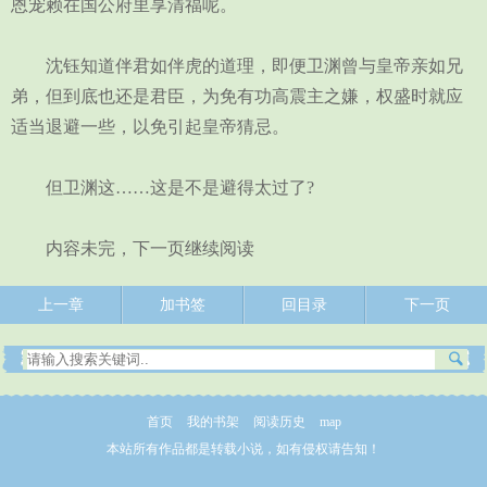
恩宠赖在国公府里享清福呢。
沈钰知道伴君如伴虎的道理，即便卫渊曾与皇帝亲如兄
弟，但到底也还是君臣，为免有功高震主之嫌，权盛时就应
适当退避一些，以免引起皇帝猜忌。
但卫渊这……这是不是避得太过了?
内容未完，下一页继续阅读
上一章
加书签
回目录
下一页
首页
我的书架
阅读历史
map
本站所有作品都是转载小说，如有侵权请告知！