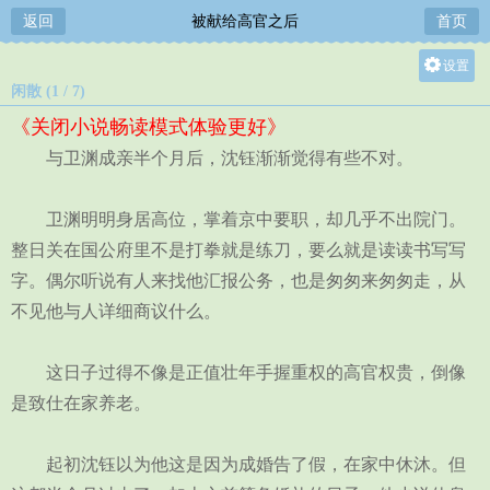
返回
被献给高官之后
首页
设置
闲散 (1 / 7)
关灯
《关闭小说畅读模式体验更好》
大
与卫渊成亲半个月后，沈钰渐渐觉得有些不对。
中
小
卫渊明明身居高位，掌着京中要职，却几乎不出院门。
整日关在国公府里不是打拳就是练刀，要么就是读读书写写
字。偶尔听说有人来找他汇报公务，也是匆匆来匆匆走，从
不见他与人详细商议什么。
这日子过得不像是正值壮年手握重权的高官权贵，倒像
是致仕在家养老。
起初沈钰以为他这是因为成婚告了假，在家中休沐。但