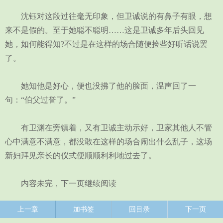
沈钰对这段过往毫无印象，但卫诚说的有鼻子有眼，想
来不是假的。至于她聪不聪明……这是卫诚多年后头回见
她，如何能得知?不过是在这样的场合随便捡些好听话说罢
了。
她知他是好心，便也没拂了他的脸面，温声回了一
句：“伯父过誉了。”
有卫渊在旁镇着，又有卫诚主动示好，卫家其他人不管
心中满意不满意，都没敢在这样的场合闹出什么乱子，这场
新妇拜见亲长的仪式便顺顺利利地过去了。
内容未完，下一页继续阅读
上一章
加书签
回目录
下一页