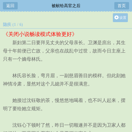
返回
被献给高官之后
首页
设置
隐疾 (1 / 6)
关灯
《关闭小说畅读模式体验更好》
大
新妇第二日要拜见丈夫的父母亲长。卫渊是庶出，其生
中
母十年前便已亡故，父亲也在战乱中过世，故而今日主座上
小
只有一个嫡母林氏。
林氏容长脸，弯月眉，一副慈眉善目的模样。但此刻她
神情冷肃，显然对这个儿媳并不是很满意。
她接过沈钰敬的茶，慢悠悠地喝着，也不叫人起来，摆
明了要给她立规矩。
沈钰心下顿时了然，昨日一切顺遂并不是因为卫家人都