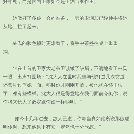
好相处，而是因为卫家如今是卫渊当家作主。
她做好了多跪一会的准备，一旁的卫渊却已经伸手将她
从地上拉了起来。
林氏的脸色顿时更难看了，将手中茶盏往桌上重重一
搁。
坐在上首的卫家大老爷卫诚皱了皱眉，不满地看了林氏
一眼，出声打圆场：“沈大人在世时我曾与他打过几次交道，
还曾见过侄媳一面。那时你才刚刚开蒙，被他抱在怀里认
字，颇有些模样。沈大人很是得意地在我们面前夸奖你，说
你将来长大了必定跟你娘一样聪明。”
“如今十几年过去，故人已逝，你却当真如他所说那般聪
明伶俐。想来他泉下有知，定然也十分欣慰。”