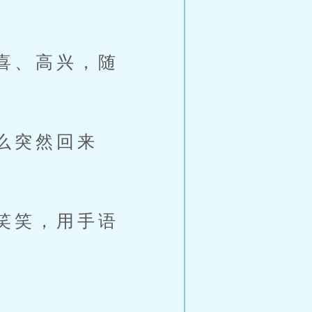
喜、高兴，随
么突然回来
笑笑，用手语