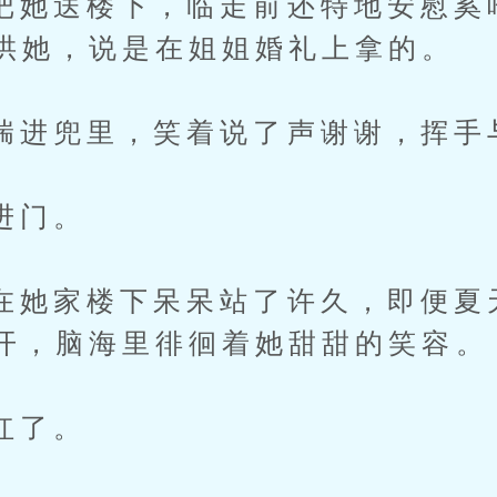
送楼下，临走前还特地安慰奚
哄她，说是在姐姐婚礼上拿的。
兜里，笑着说了声谢谢，挥手
门。
家楼下呆呆站了许久，即便夏
开，脑海里徘徊着她甜甜的笑容。
了。