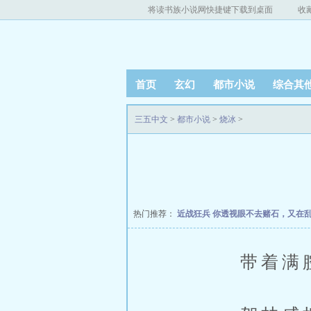
将读书族小说网快捷键下载到桌面
收
首页
玄幻
都市小说
综合其
三五中文
>
都市小说
>
烧冰
>
热门推荐：
近战狂兵
你透视眼不去赌石，又在
带着满腔的