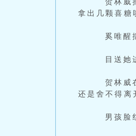
贺林威把她
拿出几颗喜糖
奚唯醒揣进
目送她进
贺林威在她
还是舍不得离
男孩脸红