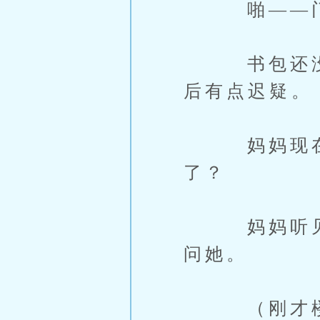
啪——门
书包还没放
后有点迟疑。
妈妈现在不
了？
妈妈听见动
问她。
（刚才楼下