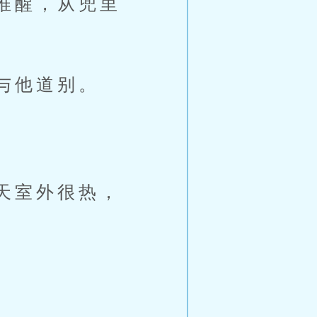
唯醒，从兜里
与他道别。
天室外很热，