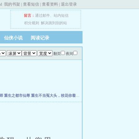
ed
我的书架
|
查看短信
|
查看资料
|
退出登录
留言：
通过邮件
、
站内短信
积分规则
解决跳到别的站
仙侠小说
阅读记录
翻页
夜间
宝师
重生之都市仙尊
重生不当冤大头，校花你着急啥？
权力之巅
我不是戏神
我驯养师