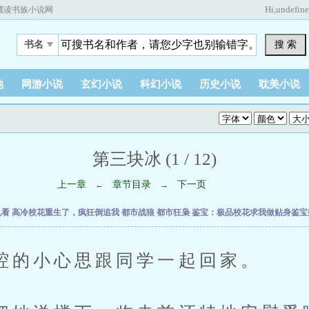
Hi,
undefin
藏读书族小说网
搜 索
书名
他
网游小说
玄幻小说
科幻小说
历史小说
耽美小说
第三块冰 (1 / 12)
上一章
章节目录
下一页
←
→
乱看
高冷校花重生了，疯狂倒追我
都市战狼
都市狂枭
鉴宝：极品校花求我做贴身鉴
小心思跟同学一起回家。