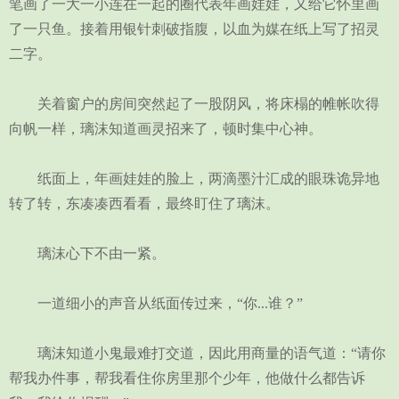
笔画了一大一小连在一起的圈代表年画娃娃，又给它怀里画
了一只鱼。接着用银针刺破指腹，以血为媒在纸上写了招灵
二字。
关着窗户的房间突然起了一股阴风，将床榻的帷帐吹得
向帆一样，璃沫知道画灵招来了，顿时集中心神。
纸面上，年画娃娃的脸上，两滴墨汁汇成的眼珠诡异地
转了转，东凑凑西看看，最终盯住了璃沫。
璃沫心下不由一紧。
一道细小的声音从纸面传过来，“你...谁？”
璃沫知道小鬼最难打交道，因此用商量的语气道：“请你
帮我办件事，帮我看住你房里那个少年，他做什么都告诉