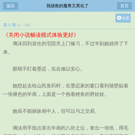
返回
我拯救的魔尊又黑化了
首页
设置
第 8 章 (1 / 10)
关灯
《关闭小说畅读模式体验更好》
大
璃沫回到居住的宅院关上门修习，不过半刻她就停了下
中
来。
小
眼睛不盯着墨迟，实在难以安心。
她想起去给山民发药时，在墨迟家的窗口看到墙壁贴着
一张褪色的年画，上面是一个抱着鲤鱼的胖娃娃。
她虽不能操纵画中人，但可以与之交易。
璃沫用手指点算出年画的八卦之位，拿出一张纸，用毛