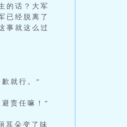
生的话？大军
军已经脱离了
这事就这么过
歉就行。”
避责任嘛！”
丽耳朵变了味