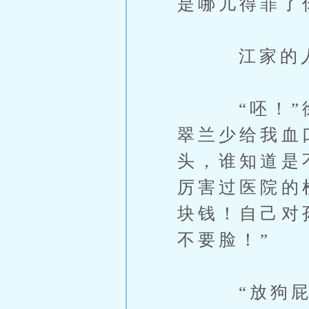
是哪儿得罪了
江家的人
“呸！”徐
翠兰少给我血
头，谁知道是
厉害过医院的
块钱！自己对
不要脸！”
“放狗屁！