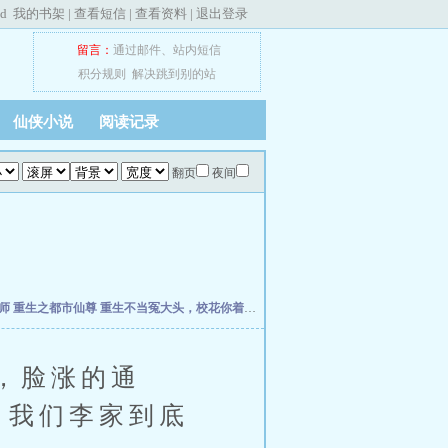
ed
我的书架
|
查看短信
|
查看资料
|
退出登录
留言：
通过邮件
、
站内短信
积分规则
解决跳到别的站
仙侠小说
阅读记录
翻页
夜间
宝师
重生之都市仙尊
重生不当冤大头，校花你着急啥？
权力之巅
我不是戏神
我驯养师
，脸涨的通
！我们李家到底