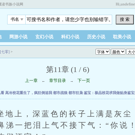
Hi,
undefin
藏读书族小说网
搜 索
书名
他
网游小说
玄幻小说
科幻小说
历史小说
耽美小说
七零]
>
第11章 (1 / 6)
上一章
章节目录
下一页
←
→
乱看
高冷校花重生了，疯狂倒追我
都市战狼
都市狂枭
鉴宝：极品校花求我做贴身鉴
上，深蓝色的袄子上满是灰尘
鼻涕一把泪上气不接下气：“你说