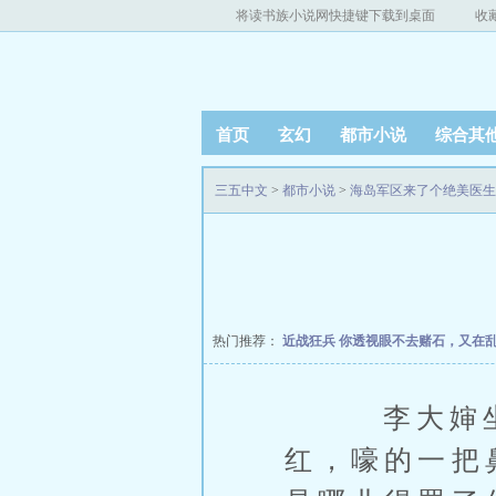
将读书族小说网快捷键下载到桌面
收
首页
玄幻
都市小说
综合其
三五中文
>
都市小说
>
海岛军区来了个绝美医生[
热门推荐：
近战狂兵
你透视眼不去赌石，又在
李大婶坐地
红，嚎的一把