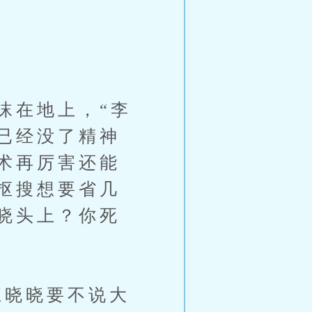
在地上，“李
已经没了精神
术再厉害还能
抠搜想要省几
晓头上？你死
晓晓要不说大