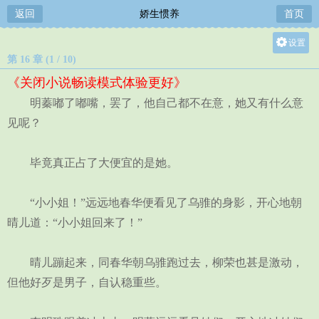
返回
娇生惯养
首页
设置
第 16 章 (1 / 10)
关灯
《关闭小说畅读模式体验更好》
大
明蓁嘟了嘟嘴，罢了，他自己都不在意，她又有什么意
中
见呢？
小
毕竟真正占了大便宜的是她。
“小小姐！”远远地春华便看见了乌骓的身影，开心地朝
晴儿道：“小小姐回来了！”
晴儿蹦起来，同春华朝乌骓跑过去，柳荣也甚是激动，
但他好歹是男子，自认稳重些。