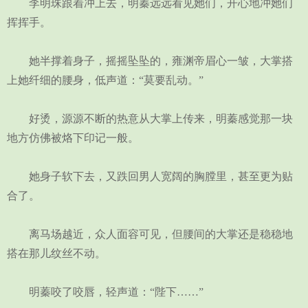
李明珠跟着冲上去，明蓁远远看见她们，开心地冲她们
挥挥手。
她半撑着身子，摇摇坠坠的，雍渊帝眉心一皱，大掌搭
上她纤细的腰身，低声道：“莫要乱动。”
好烫，源源不断的热意从大掌上传来，明蓁感觉那一块
地方仿佛被烙下印记一般。
她身子软下去，又跌回男人宽阔的胸膛里，甚至更为贴
合了。
离马场越近，众人面容可见，但腰间的大掌还是稳稳地
搭在那儿纹丝不动。
明蓁咬了咬唇，轻声道：“陛下……”