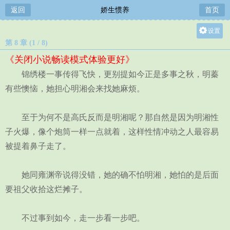
返回
娇生惯养
首页
设置
第 8 章 (1 / 8)
关灯
《关闭小说畅读模式体验更好》
大
锦绣楼一事传得飞快，更别提如今正是多事之秋，明蓁
中
有些懊恼，她担心明湘会来找她麻烦。
小
至于为何不是高氏反而是明湘呢？那自然是因为明湘性
子火爆，像个炮筒一样一点就着，这样性情冲动之人最容易
被提着鼻子走了。
她同雍渊帝说得没错，她的确不怕明湘，她怕的是后面
要祖父收拾这烂摊子。
不过事到如今，走一步看一步吧。