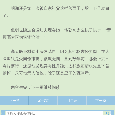
明湘还是第一次被自家祖父这样落面子，脸一下子就白
了。
但明世隐这会没功夫理会她，他朝高太医拱了拱手，“劳
烦高太医为粥粥诊治。”
高太医身材矮小头发花白，因为其性格古怪执拗，在太
医里很是受同僚排挤，默默无闻，直到数年前，那会上京五
毒片盛行，还是他发现其毒性并跪到太和殿前请求先皇下旨
禁掉，只可惜无人信他，除了还是皇子的雍渊帝。
内容未完，下一页继续阅读
上一章
加书签
回目录
下一页