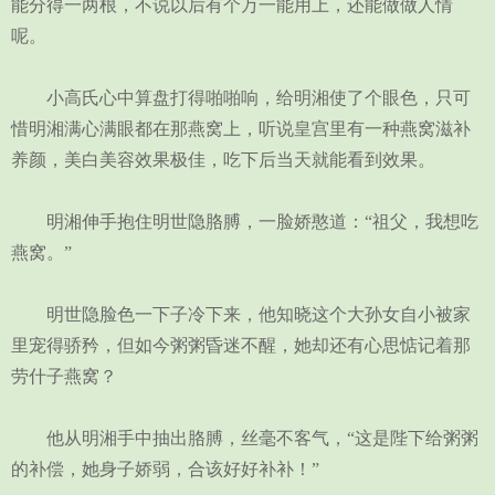
能分得一两根，不说以后有个万一能用上，还能做做人情
呢。
小高氏心中算盘打得啪啪响，给明湘使了个眼色，只可
惜明湘满心满眼都在那燕窝上，听说皇宫里有一种燕窝滋补
养颜，美白美容效果极佳，吃下后当天就能看到效果。
明湘伸手抱住明世隐胳膊，一脸娇憨道：“祖父，我想吃
燕窝。”
明世隐脸色一下子冷下来，他知晓这个大孙女自小被家
里宠得骄矜，但如今粥粥昏迷不醒，她却还有心思惦记着那
劳什子燕窝？
他从明湘手中抽出胳膊，丝毫不客气，“这是陛下给粥粥
的补偿，她身子娇弱，合该好好补补！”