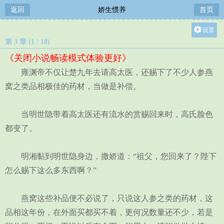
返回
娇生惯养
首页
设置
第 3 章 (1 / 18)
关灯
《关闭小说畅读模式体验更好》
大
雍渊帝不仅让楚九年去请高太医，还赐下了不少人参燕
中
窝之类品相极佳的药材，当做是补偿。
小
当明世隐带着高太医还有流水的赏赐回来时，高氏脸色
都变了。
明湘黏到明世隐身边，撒娇道：“祖父，您回来了？陛下
怎么赐下这么多东西啊？”
燕窝这些补品便不必说了，只说这人参之类的药材，这
品相这年份，在外面买都买不着，更何况数量还不少，若是