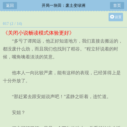
返回
开局一块田：废土变绿洲
首页
设置
017 (2 / 14)
关灯
《关闭小说畅读模式体验更好》
大
“多亏了谭闻远，他正好知道地方，我们直接去搬运的，
中
都没废什么劲，而且我们也找到了稻谷。”程立轩说着的时
小
候，嘴角噙着淡淡的笑意。
他本人一向比较严肃，能有这样的表现，已经算得上是
十分外放了。
“那赶紧去跟安姐说声吧！”孟静之听着，连忙道。
安姐？