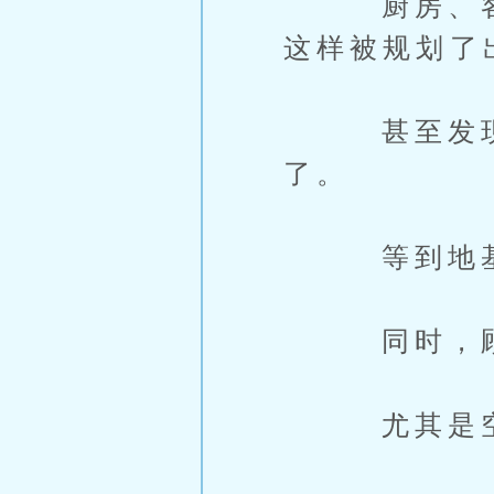
厨房、客厅
这样被规划了
甚至发现不
了。
等到地基挖
同时，顾安
尤其是空心