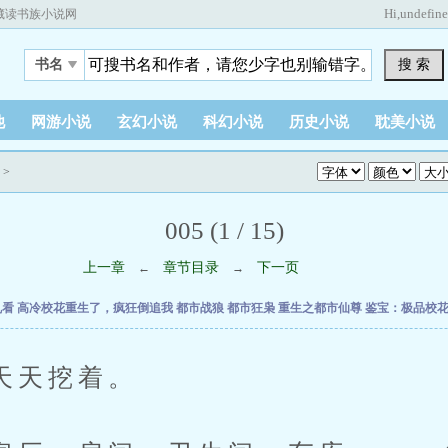
Hi,
undefin
藏读书族小说网
搜 索
书名
他
网游小说
玄幻小说
科幻小说
历史小说
耽美小说
>
005 (1 / 15)
上一章
章节目录
下一页
←
→
乱看
高冷校花重生了，疯狂倒追我
都市战狼
都市狂枭
重生之都市仙尊
鉴宝：极品校
天挖着。