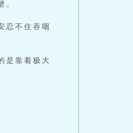
罄。
安忍不住吞咽
的是靠着极大
。