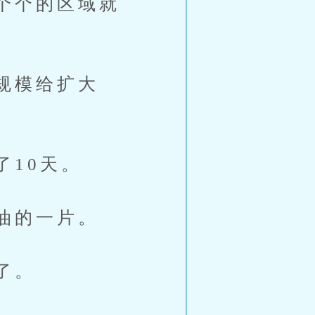
个个的区域就
规模给扩大
10天。
油的一片。
了。