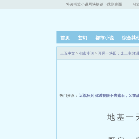
将读书族小说网快捷键下载到桌面
收
首页
玄幻
都市小说
综合其
三五中文
>
都市小说
>
开局一块田：废土变绿洲
热门推荐：
近战狂兵
你透视眼不去赌石，又在
地基一天