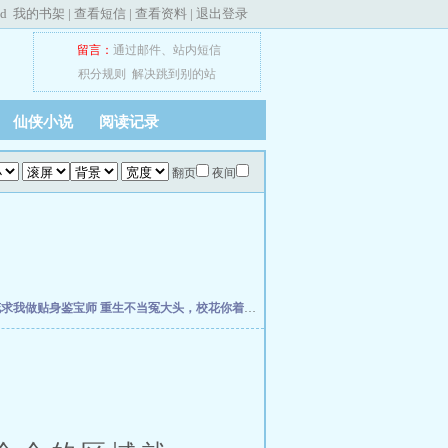
ed
我的书架
|
查看短信
|
查看资料
|
退出登录
留言：
通过邮件
、
站内短信
积分规则
解决跳到别的站
仙侠小说
阅读记录
翻页
夜间
花求我做贴身鉴宝师
重生不当冤大头，校花你着急啥？
权力之巅
我不是戏神
史上最强