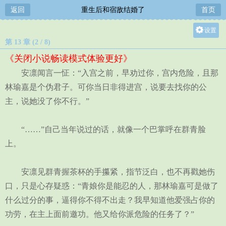
返回
重生后和宿敌结婚了
首页
设置
第 13 章 (2 / 8)
关灯
《关闭小说畅读模式体验更好》
大
安凛闻言一怔：“入宫之前，早劝过你，宫内危险，且那
中
林瑜嘉是个伪君子。可你当日非得进宫，说要去找你的公
小
主，说她没了你不行。”
“……”自己当年说过的话，就像一个巴掌呼在群青脸
上。
安凛见群青握茶杯的手攥紧，指节泛白，也不再戳她伤
口，只是心存疑惑：“青娘你是能忍的人，那林瑜嘉可是做了
什么过分的事，逼得你不得不出走？我早知道他爱强占你的
功劳，在主上面前邀功。他又给你派危险的任务了？”