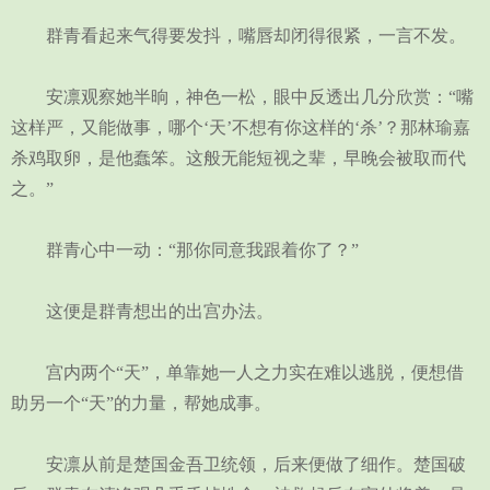
群青看起来气得要发抖，嘴唇却闭得很紧，一言不发。
安凛观察她半晌，神色一松，眼中反透出几分欣赏：“嘴
这样严，又能做事，哪个‘天’不想有你这样的‘杀’？那林瑜嘉
杀鸡取卵，是他蠢笨。这般无能短视之辈，早晚会被取而代
之。”
群青心中一动：“那你同意我跟着你了？”
这便是群青想出的出宫办法。
宫内两个“天”，单靠她一人之力实在难以逃脱，便想借
助另一个“天”的力量，帮她成事。
安凛从前是楚国金吾卫统领，后来便做了细作。楚国破