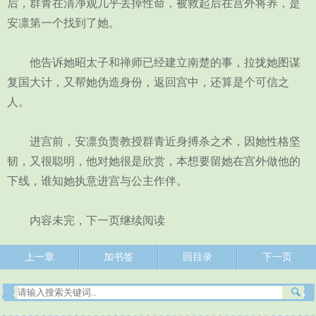
后，群青在清净观几乎丢掉性命，被救起后在宫外将养，是
安凛第一个找到了她。
他告诉她昭太子和禅师已经建立南楚的事，拉拢她图谋
复国大计，又帮她伪造身份，返回宫中，还算是个可信之
人。
进宫前，安凛负责教授群青近身搏杀之术，因她性格坚
韧，又很聪明，他对她很是欣赏，本想要留她在宫外做他的
下线，谁知她执意进宫与公主作伴。
内容未完，下一页继续阅读
上一章
加书签
回目录
下一页