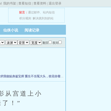
ed
我的书架
|
查看短信
|
查看资料
|
退出登录
留言：
通过邮件
、
站内短信
积分规则
解决跳到别的站
仙侠小说
阅读记录
翻页
夜间
花求我做贴身鉴宝师
重生不当冤大头，校花你着急啥？
权力之巅
我不是戏神
史上最强
影从宫道上小
了！”