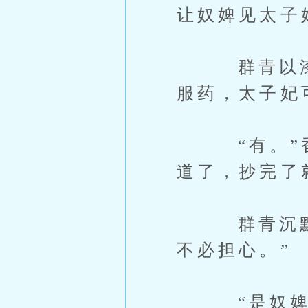
让奴婢见太子
群青以漆黑
服药，太子妃
“有。”香
道了，抄完了
群青沉默片
不必担心。”
“是奴婢太