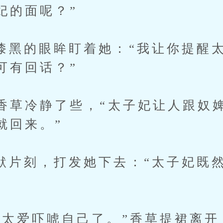
妃的面呢？”
的眼眸盯着她：“我让你提醒太
可有回话？”
草冷静了些，“太子妃让人跟奴婢
就回来。”
刻，打发她下去：“太子妃既然
爱吓唬自己了。”香草提裙离开