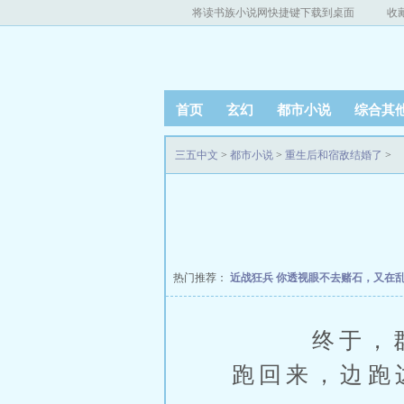
将读书族小说网快捷键下载到桌面
收
首页
玄幻
都市小说
综合其
三五中文
>
都市小说
>
重生后和宿敌结婚了
>
热门推荐：
近战狂兵
你透视眼不去赌石，又在
终于，群青
跑回来，边跑