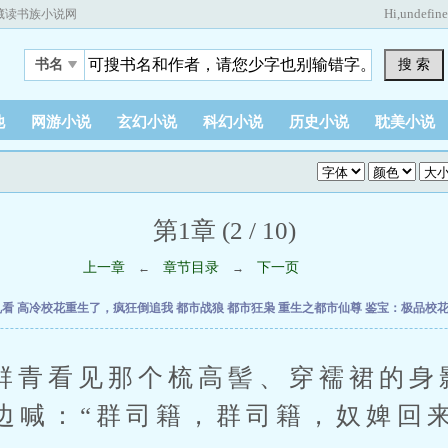
Hi,
undefin
藏读书族小说网
搜 索
书名
他
网游小说
玄幻小说
科幻小说
历史小说
耽美小说
第1章 (2 / 10)
上一章
章节目录
下一页
←
→
乱看
高冷校花重生了，疯狂倒追我
都市战狼
都市狂枭
重生之都市仙尊
鉴宝：极品校
看见那个梳高髻、穿襦裙的身
边喊：“群司籍，群司籍，奴婢回来