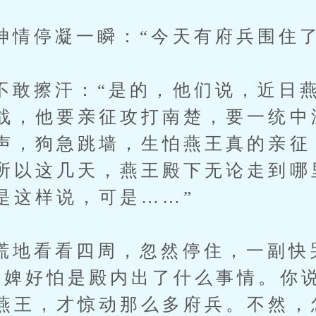
停凝一瞬：“今天有府兵围住了
擦汗：“是的，他们说，近日燕
战，他要亲征攻打南楚，要一统中
声，狗急跳墙，生怕燕王真的亲征
所以这几天，燕王殿下无论走到哪
是这样说，可是……”
看看四周，忽然停住，一副快
奴婢好怕是殿内出了什么事情。你
燕王，才惊动那么多府兵。不然，