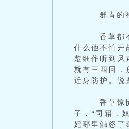
群青的神情
香草都不敢
什么他不怕开
楚细作听到风
就有三四回，
近身防护。说
香草惊慌地
子，“司籍，
妃哪里触怒了