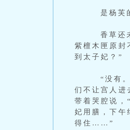
是杨芙的奉
香草还未接
紫檀木匣原封
到太子妃？”
“没有。两
们不让宫人进
带着哭腔说，
妃用膳，下午
得住……”