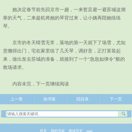
她决定春节前先回京市一趟，一来暂且避一避苏城这潮
寒的天气，二来趁机将她的琴背过来，让小姨再陪她练练
琴。
京市的冬天晴雪无常，落地的第一天就下了场雪，尤知
意懒得出门，宅在家里练了几天琴，调好音，正打算装起
来，做出发去苏城的准备，就接到了一个“急急如律令”般的
救场请求。
内容未完，下一页继续阅读
上一章
加书签
回目录
下一页
首页
我的书架
阅读历史
map