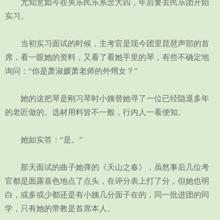
尤知意如今在央乐民乐系念大四，年后要去民乐团开始
实习。
当初实习面试的时候，主考官是现今团里琵琶声部的首
席，看一眼她的资料，又看了看她手里的琴，有些不确定地
询问：“你是萧淑媛萧老师的外甥女？”
她的这把琴是刚习琴时小姨替她寻了一位已经隐退多年
的老匠做的。选材用料皆不一般，行内人一看便知。
她如实答：“是。”
那天面试的曲子她弹的《天山之春》，虽然事后几位考
官都是面露喜色地点了点头，在评分表上打了分，但她也明
白，或多或少都还是有小姨几分面子在的，同一批进团的同
学，只有她的带教是首席本人。