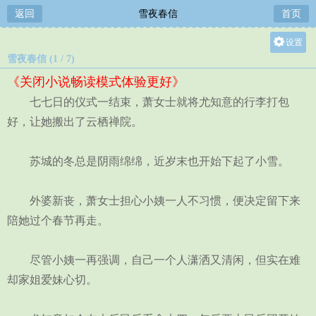
返回
雪夜春信
首页
设置
雪夜春信 (1 / 7)
关灯
《关闭小说畅读模式体验更好》
大
七七日的仪式一结束，萧女士就将尤知意的行李打包
中
好，让她搬出了云栖禅院。
小
苏城的冬总是阴雨绵绵，近岁末也开始下起了小雪。
外婆新丧，萧女士担心小姨一人不习惯，便决定留下来
陪她过个春节再走。
尽管小姨一再强调，自己一个人潇洒又清闲，但实在难
却家姐爱妹心切。